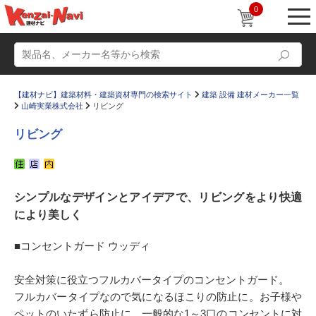
0
【建材ナビ】建築材料・建築資材専門の検索サイト
建築 設備 建材メーカー一覧
山崎実業株式会社
リビング
リビング
動画
ショールーム
シンプルなデザインとアイデアで、リビングをより快適
かたなび
コラム
により美しく
すまいリング
設計士インタビュー
■コンセントガード ウッディ
Q＆A
販売・施工代理店募集
お気に入り
安全対策に役立つフルカバータイプのコンセントガード。
フルカバータイプなので気になるほこりの防止に。お子様や
ペットのいたずら防止に。一般的な1～3口のコンセントに対