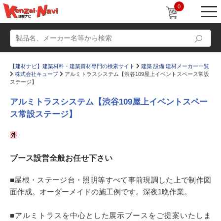
0
【建材ナビ】建築材料・建築資材専門の検索サイト
建築 設備 建材メーカー一覧
株式会社キューブ
アルミトラスシステム【渋谷109屋上イベントスペース常設
ステージ】
アルミトラスシステム【渋谷109屋上イベントスペー
ス常設ステージ】
動画
ショールーム
かたなび
コラム
ブース設営全般お任せ下さい
すまいリング
設計士インタビュー
Q＆A
販売・施工代理店募集
■屋根・ステージ台・照明等すべて事前現調した上で制作図
面作成。オーダーメイドの施工例です。深夜1晩作業。
お気に入り
■アルミトラスを中心とした展示ブースをご提案いたしま