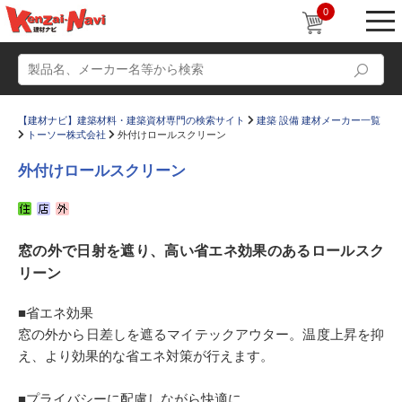
0
【建材ナビ】建築材料・建築資材専門の検索サイト
建築 設備 建材メーカー一覧
トーソー株式会社
外付けロールスクリーン
外付けロールスクリーン
動画
ショールーム
窓の外で日射を遮り、高い省エネ効果のあるロールスク
かたなび
コラム
リーン
すまいリング
設計士インタビュー
■省エネ効果
Q＆A
販売・施工代理店募集
窓の外から日差しを遮るマイテックアウター。温度上昇を抑
お気に入り
え、より効果的な省エネ対策が行えます。
■プライバシーに配慮しながら快適に