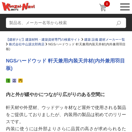
0
【建材ナビ】建築材料・建築資材専門の検索サイト
建築 設備 建材メーカー一覧
株式会社中山源太郎商店
NGSハードウッド 軒天兼用内装天井材(内外兼用羽目
板)
NGSハードウッド 軒天兼用内装天井材(内外兼用羽目
板)
動画
ショールーム
かたなび
コラム
内と外が緩やかにつながり広がりのある空間に
すまいリング
設計士インタビュー
Q＆A
販売・施工代理店募集
軒天材や外壁材、ウッドデッキ材など屋外で使用される製品
をご提供しておりましたが、内装用の製品は初めてのリリー
お気に入り
スです。
内装に使うには外部よりさらに品質の高さが求められるた