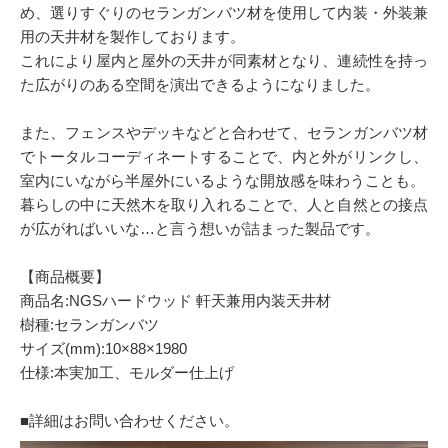
め、選りすぐりのセランガンバツ材を使用して内装・外装兼
用の天井材を製作しております。
これにより屋内と屋外の天井が同素材となり、連続性を持っ
た広がりのある空間を演出できるようになりました。
また、フェンスやデッキなどと合わせて、セランガンバツ材
でトータルコーディネートすることで、内と外がリンクし、
室内にいながら半屋外にいるような開放感を味わうことも。
暮らしの中に天然木を取り入れることで、人と自然との接点
が広がればいいな…と言う想いが詰まった製品です。
【商品概要】
商品名:NGSハードウッド 軒天兼用内装天井材
樹種:セランガンバツ
サイズ(mm):10×88×1980
仕様:本実加工、モルダー仕上げ
■詳細はお問い合わせください。