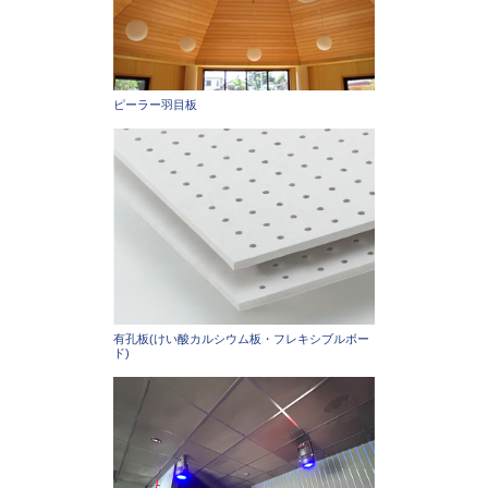
ピーラー羽目板
有孔板(けい酸カルシウム板・フレキシブルボー
ド)