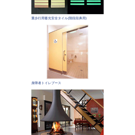
重歩行用蓄光安全タイル(階段段鼻用)
身障者トイレブース