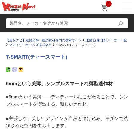
0
【建材ナビ】建築材料・建築資材専門の検索サイト
建築 設備 建材メーカー一覧
プレイリーホームズ株式会社
T-SMART(ティースマート)
T-SMART(ティースマート)
動画
ショールーム
6mmという美薄。シンプルスマートな薄型造作材
かたなび
コラム
すまいリング
設計士インタビュー
■6mmという美薄――ディティールにこだわることで、シン
プルスマートを演出する、新しい造作材。
Q＆A
販売・施工代理店募集
お気に入り
■主張しない美しいデザインが自然と溶け込み、モダンで洗
練された空間を生み出します。