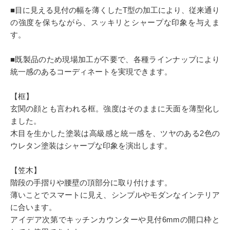
■目に見える見付の幅を薄くしたT型の加工により、従来通り
の強度を保ちながら、スッキリとシャープな印象を与えま
す。
■既製品のため現場加工が不要で、各種ラインナップにより
統一感のあるコーディネートを実現できます。
【框】
玄関の顔とも言われる框。強度はそのままに天面を薄型化し
ました。
木目を生かした塗装は高級感と統一感を、ツヤのある2色の
ウレタン塗装はシャープな印象を演出します。
【笠木】
階段の手摺りや腰壁の頂部分に取り付けます。
薄いことでスマートに見え、シンプルやモダンなインテリア
に合います。
アイデア次第でキッチンカウンターや見付6mmの開口枠と