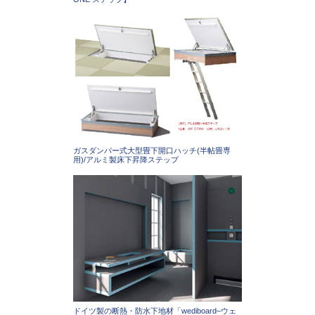
ガスダンパー式大型畳下開口ハッチ(半帖畳専
用)/アルミ製床下昇降ステップ
ドイツ製の断熱・防水下地材「wediboard–ウェ