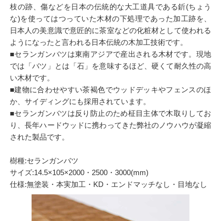
枝の跡、傷などを日本の伝統的な大工道具である釿(ちょう
な)を使ってはつっていた木材の下処理であった加工跡を、
日本人の美意識で意匠的に茶室などの化粧材として使われる
ようになったと言われる日本伝統の木加工技術です。
■セランガンバツは東南アジアで産出される木材です。現地
では「バツ」とは「石」を意味するほど、硬くて耐久性の高
い木材です。
■建物に合わせやすい茶褐色でウッドデッキやフェンスのほ
か、サイディングにも採用されています。
■セランガンバツは反り防止のため柾目主体で木取りしてお
り、長年ハードウッドに携わってきた弊社のノウハウが凝縮
された製品です。
樹種:セランガンバツ
サイズ:14.5×105×2000・2500・3000(mm)
仕様:無塗装・本実加工・KD・エンドマッチなし・目地なし