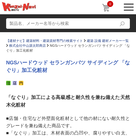
0
【建材ナビ】建築材料・建築資材専門の検索サイト
建築 設備 建材メーカー一覧
株式会社中山源太郎商店
NGSハードウッド セランガンバツ サイディング 「な
ぐり」加工化粧材
NGSハードウッド セランガンバツ サイディング 「な
ぐり」加工化粧材
動画
ショールーム
かたなび
コラム
「なぐり」加工による高級感と耐久性を兼ね備えた天然
すまいリング
設計士インタビュー
木化粧材
Q＆A
販売・施工代理店募集
■店舗・住宅など外壁面化粧材として他の材にない耐久性と
お気に入り
グレードを兼ね備えた商品です。
■「なぐり」加工は、木材表面の凸凹や、腐りやすい白太、