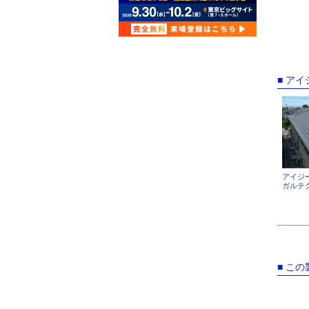
■ ア
アイジ
ガルテ
■ こ