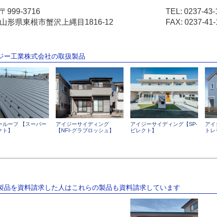
〒999-3716
TEL:
0237-43-
山形県東根市蟹沢上縄目1816-12
FAX: 0237-41-
イジー工業株式会社の取扱製品
ールーフ 【スーパー
アイジーサイディング
アイジーサイディング【SP-
アイ
クト】
【NFI-グラブロッシュ】
ビレクト】
トレ
の製品を資料請求した人はこれらの製品も資料請求しています