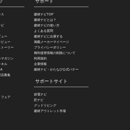
ツ
サポート
ース
建材ナビTOP
建材ナビとは？
ナビ
建材ナビの使い方
よくある質問
ビュー
建材ナビに出展する
タビュー
掲載メーカーマイページ
ストーリー
プライバシーポリシー
権利侵害情報の削除について
ルマガジン
利用規約
ンネル
企業情報
A
建材ナビ・かたなび公式バナー
理店募集
サポートサイト
節電ナビ
・フェア
匠ナビ
グッドリビング
建材アウトレット市場