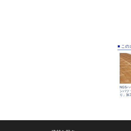
■ こ
NGS
ンバツ
り」加