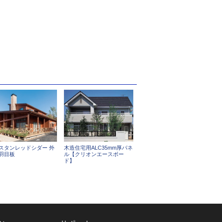
スタンレッドシダー 外
木造住宅用ALC35mm厚パネ
⽻⽬板
ル【クリオンエースボー
ド】