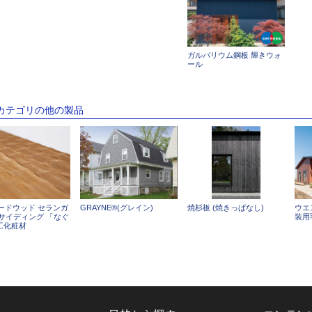
ガルバリウム鋼板 輝きウォ
ール
のカテゴリの他の製品
ハードウッド セランガ
GRAYNE®(グレイン)
焼杉板 (焼きっぱなし)
ウエ
 サイディング 「なぐ
装⽤
工化粧材