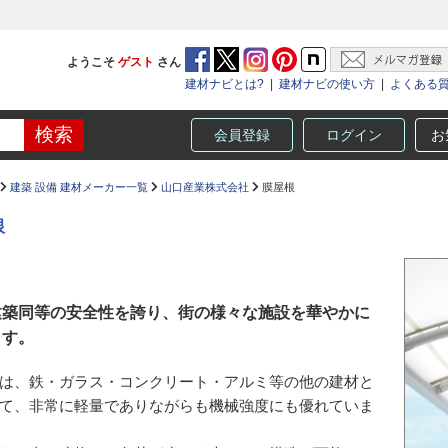
ようこそ
ゲスト
さん
建材ナビとは?
|
建材ナビの使い方
|
よくある
会員登録
ログイン
お
建築 設備 建材メーカー一覧
山口産業株式会社
膜屋根
根
建築同等の安全性を誇り、街の様々な施設を華やかに
ます。
は、鉄・ガラス・コンクリート・アルミ等の他の建材と
て、非常に軽量でありながらも機械強度にも優れていま