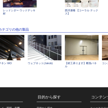
レッドシダー ウッドデッキ
西洋漆喰 【コーラル テック
材
ス】
のカテゴリの他の製品
 フネン WO
ウェブネット(Jakob)
【材工承ります】断熱パネ
コン
ル
目的から探す
コンテン
レイ・照明・音響
目的から探す
ニュースリリ