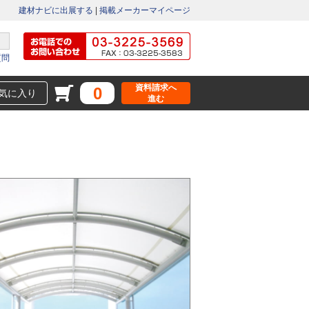
建材ナビに出展する
|
掲載メーカーマイページ
質問
資料請求へ
0
気に入り
進む