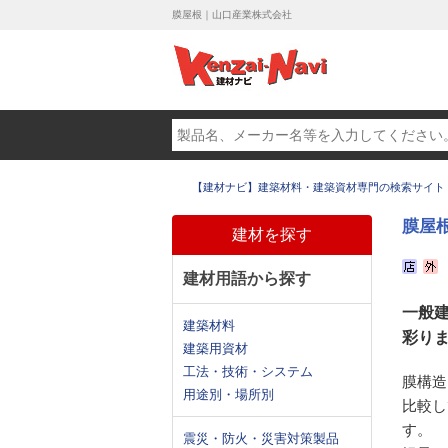
膜屋根｜山口産業株式会社
【建材ナビ】建築材料・建築資材専門の検索サイト
膜屋
建材を探す
建材用語から探す
一般
建築材料
彩り
建築用資材
工法・技術・システム
膜構造
用途別・場所別
比較し
す。
震災・防火・災害対策製品