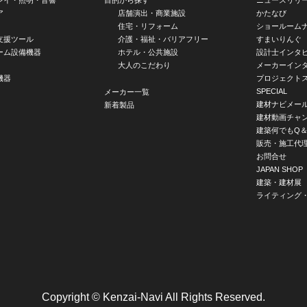
ア
店舗演出・商業施設
かたなび
住宅・リフォーム
ショールーム
支援ツール
介護・福祉・バリアフリー
すまいりんぐ
ーム設備機器
ホテル・公共施設
設計士インタ
大人のこだわり
メーカーイン
機器
プロジェクト
SPECIAL
メーカー一覧
建材ナビメー
新着製品
建材動画チャ
建築何でもQ＆
販売・施工代
お問合せ
JAPAN SHOP
建築・建材展
ライティング
Copyright © Kenzai-Navi All Rights Reserved.