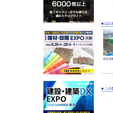
■ 山
固定移
■ こ