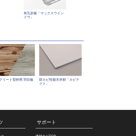
有孔折板「マックスウイン
ドウ」
クリート型枠用 羽目板
防カビ性能天井材「カビテ
クト」
ツ
サポート
ース
建材ナビTOP