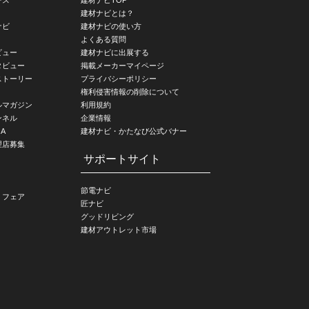
建材ナビとは？
ナビ
建材ナビの使い方
よくある質問
ビュー
建材ナビに出展する
タビュー
掲載メーカーマイページ
ストーリー
プライバシーポリシー
権利侵害情報の削除について
ルマガジン
利用規約
ンネル
企業情報
A
建材ナビ・かたなび公式バナー
理店募集
サポートサイト
節電ナビ
・フェア
匠ナビ
グッドリビング
建材アウトレット市場