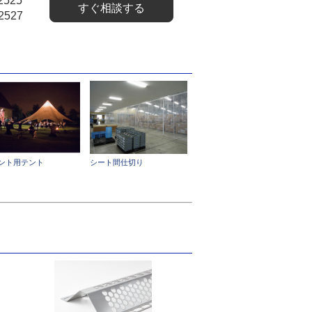
2525
すぐ相談する
2527
ント用テント
シート間仕切り