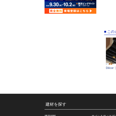
■ こ
Décor
建材を探す
建築材料
サイン＆ディスプ