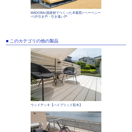
MADOBA<国産材でつくった木製窓> ヘーベシー
ベ/片引き⼾・引き違い⼾
■ このカテゴリの他の製品
ウッドデッキ【ハイブリッド彩木】