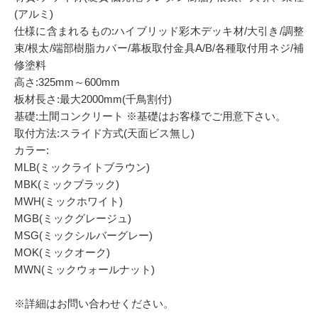
(アルミ)
仕様に含まれるもの:ハイブリッド彩木デッキ材/大引き/調整
束/根太/端部樹脂カバー/幕板取付金具A/B/各種取付用ネジ/補
修塗料
高さ:325mm～600mm
板材長さ:最大2000mm(千鳥割付)
基礎:土間コンクリート ※基礎はお客様でご用意下さい。
取付方法:スライド方式(天面ビス無し)
カラー:
MLB(ミックライトブラウン)
MBK(ミックブラック)
MWH(ミックホワイト)
MGB(ミックグレージュ)
MSG(ミックシルバーグレー)
MOK(ミックオーク)
MWN(ミックウォールナット)
※詳細はお問い合わせください。