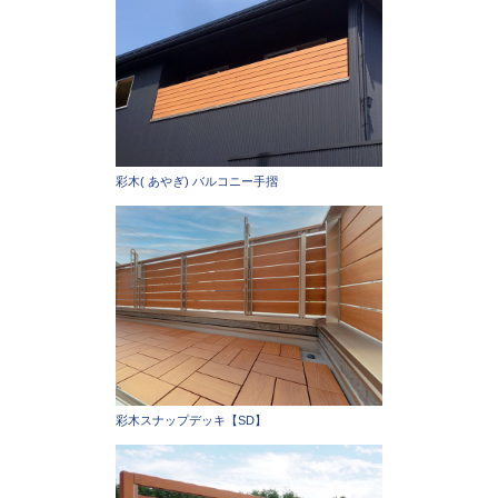
彩木( あやぎ) バルコニー手摺
彩木スナップデッキ【SD】