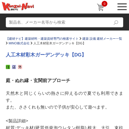
0
【建材ナビ】建築材料・建築資材専門の検索サイト
建築 設備 建材メーカー一覧
MINO株式会社
人工木材彩木ガーデンデッキ【DG】
人工木材彩木ガーデンデッキ【DG】
動画
ショールーム
庭・ぬれ縁・玄関前アプローチ
かたなび
コラム
すまいリング
設計士インタビュー
天然木と同じくらいの熱さに抑えるので夏でも利用できま
す。
Q＆A
販売・施工代理店募集
また、ささくれも無いので子供が安心して遊べます。
お気に入り
<製品詳細>
材質:デッキ材(硬質低発泡ウレタン樹脂) 根太、大引、束柱