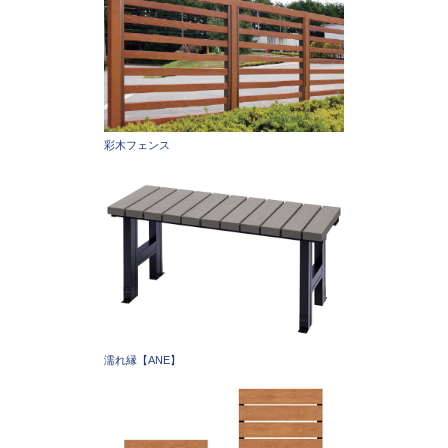
彩木フェンス
濡れ縁【ANE】