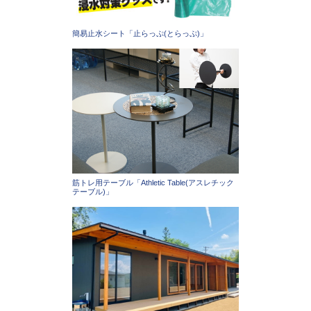
簡易止水シート「止らっぷ(とらっぷ)」
筋トレ用テーブル「Athletic Table(アスレチック
テーブル)」