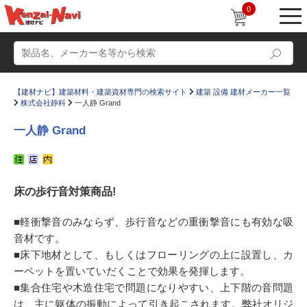
0
【建材ナビ】建築材料・建築資材専門の検索サイト
建築 設備 建材メーカー一覧
株式会社静科
一人静 Grand
一人静 Grand
動画
ショールーム
床の歩行音対策商品!
かたなび
コラム
すまいリング
設計士インタビュー
■軽衝撃音のみならず、歩行音などの重衝撃音にも有効な吸
音材です。
Q＆A
販売・施工代理店募集
■床下地材として、もしくはフローリングの上に設置し、カ
お気に入り
ーペットを置いていだくことで効果を発揮します。
■集合住宅や木造住宅で問題になりやすい、上下階の音問題
は、主に躯体の振動によって引き起こされます。弊社オリジ