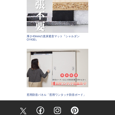
厚さ43mmの直床遮音マット『シャルダン
OY430』
窓用防音パネル「窓用ワンタッチ防音ボード」