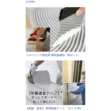
OY430』
フローリング直貼用 弾性接着剤『IBボンド』
【制振・遮音】 壁用制振テープ 『ゼトロ NV-