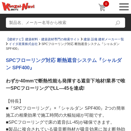
0
【建材ナビ】建築材料・建築資材専門の検索サイト
建築 設備 建材メーカー一覧
イイダ産業株式会社
SPCフローリング対応 断熱遮音システム『シャルダン
SPF400』
SPCフローリング対応 断熱遮音システム『シャルダ
ン SPF400』
動画
ショールーム
わずか40mmで断熱性能も発揮する遮音下地材!業界で唯
かたなび
コラム
一SPCフローリングでLL―45を達成!
すまいリング
設計士インタビュー
【特長】
Q＆A
販売・施工代理店募集
■『SPCフローリング』×『シャルダン SPF400』2つの簡単
お気に入り
施工の相乗効果で施工時間の大幅短縮が可能です。
■SPCフローリングで床の遮音(LL-45)が確保できます。
■製品に複合されている吸音断熱材が吸音効果に加え断熱効