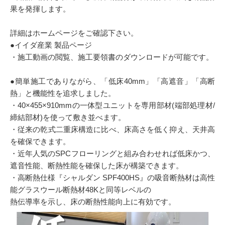
果を発揮します。
詳細はホームページをご確認下さい。
●イイダ産業 製品ページ
・施工動画の閲覧、施工要領書のダウンロードが可能です。
●簡単施工でありながら、「低床40mm」「高遮音」「高断
熱」と機能性を追求しました。
・40×455×910mmの一体型ユニットを専用部材(端部処理材/
締結部材)を使って敷き並べます。
・従来の乾式二重床構造に比べ、床高さを低く抑え、天井高
を確保できます。
・近年人気のSPCフローリングと組み合わせれば低床かつ、
遮音性能、断熱性能を確保した床が構築できます。
・高断熱仕様『シャルダン SPF400HS』の吸音断熱材は高性
能グラスウール断熱材48Kと同等レベルの
熱伝導率を示し、床の断熱性能向上に有効です。