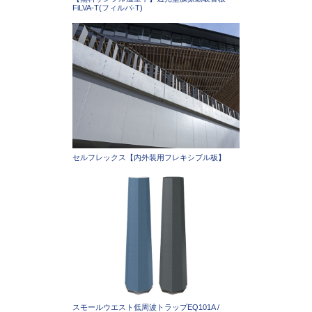
FiLVA-T(フィルバ‐T)
セルフレックス【内外装用フレキシブル板】
スモールウエスト低周波トラップEQ101A /