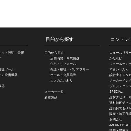
目的から探す
コンテン
レイ・照明・音響
目的から探す
ニュースリリ
ア
店舗演出・商業施設
かたなび
住宅・リフォーム
ショールーム
支援ツール
介護・福祉・バリアフリー
すまいりんぐ
ーム設備機器
ホテル・公共施設
設計士インタ
大人のこだわり
メーカーイン
機器
プロジェクト
SPECIAL
メーカー一覧
建材ナビメー
新着製品
建材動画チャ
建築何でもQ＆
販売・施工代
お問合せ
JAPAN SHOP
建築・建材展