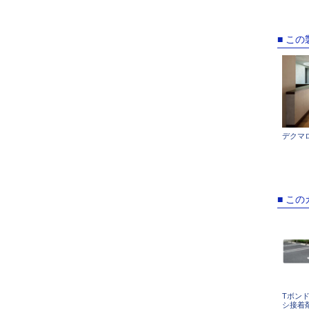
■ こ
デクマ
■ こ
Tボンド
シ接着