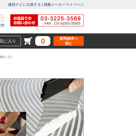
建材ナビに出展する
|
掲載メーカーマイページ
質問
資料請求へ
0
気に入り
進む
Bボンド』