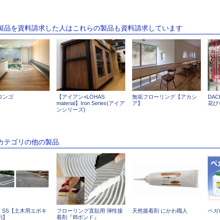
の製品を資料請求した人はこれらの製品も資料請求しています
ロンゴ
【アイアン×LOHAS
無垢フローリング【アカシ
DA
material】Iron Series(アイア
ア】
花び
ンシリーズ)
のカテゴリの他の製品
 SS【土木用エポキ
フローリング直貼用 弾性接
天然接着剤 にかわ職人
ペガ
剤】
着剤『IBボンド』