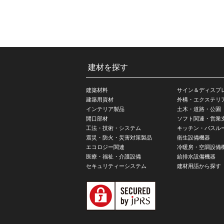
建材を探す
建築材料
サイン＆ディスプ
建築用資材
外構・エクステリ
インテリア製品
土木・道路・公園
開口部材
ソフト関連・営業
工法・技術・システム
キッチン・バスル
震災・防火・災害対策製品
衛生設備機器
エコロジー関連
冷暖房・空調設備
医療・福祉・介護設備
給排水設備機器
セキュリティーシステム
建材用語から探す