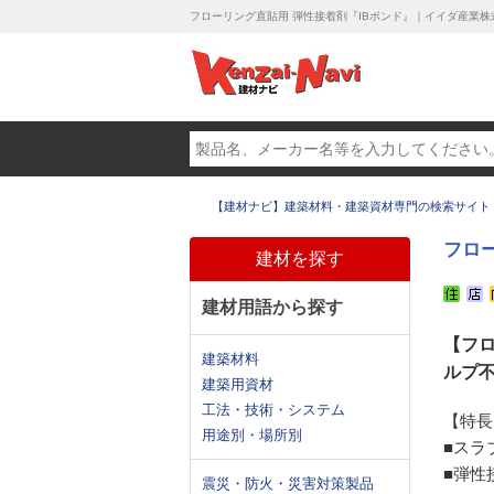
フローリング直貼用 弾性接着剤『IBボンド』｜イイダ産業株
【建材ナビ】建築材料・建築資材専門の検索サイト
フロ
建材を探す
建材用語から探す
【フ
建築材料
ルプ
建築用資材
工法・技術・システム
【特長
用途別・場所別
■スラ
■弾性
震災・防火・災害対策製品