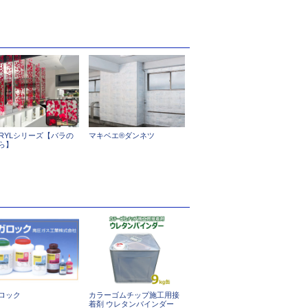
CRYLシリーズ【バラの
マキベエ®ダンネツ
ら】
ロック
カラーゴムチップ施工用接
着剤 ウレタンバインダー