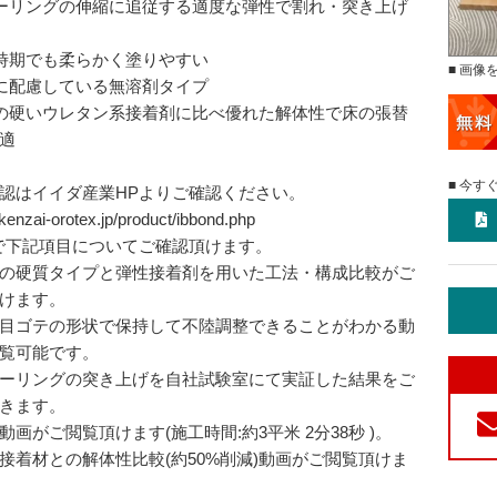
ーリングの伸縮に追従する適度な弾性で割れ・突き上げ
時期でも柔らかく塗りやすい
■ 画像
に配慮している無溶剤タイプ
の硬いウレタン系接着剤に比べ優れた解体性で床の張替
適
■ 今す
認はイイダ産業HPよりご確認ください。
/kenzai-orotex.jp/product/ibbond.php
で下記項目についてご確認頂けます。
の硬質タイプと弾性接着剤を用いた工法・構成比較がご
けます。
目ゴテの形状で保持して不陸調整できることがわかる動
覧可能です。
ーリングの突き上げを自社試験室にて実証した結果をご
きます。
動画がご閲覧頂けます(施工時間:約3平米 2分38秒 )。
接着材との解体性比較(約50%削減)動画がご閲覧頂けま