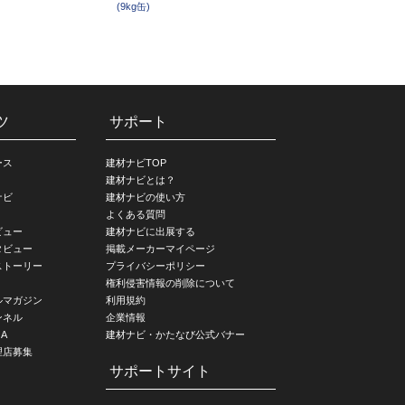
(9kg缶)
ツ
サポート
ース
建材ナビTOP
建材ナビとは？
ナビ
建材ナビの使い方
よくある質問
ビュー
建材ナビに出展する
タビュー
掲載メーカーマイページ
ストーリー
プライバシーポリシー
権利侵害情報の削除について
ルマガジン
利用規約
ンネル
企業情報
A
建材ナビ・かたなび公式バナー
理店募集
サポートサイト