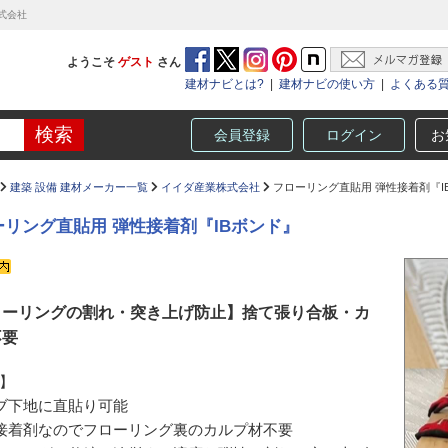
式会社
ようこそ
ゲスト
さん
建材ナビとは?
|
建材ナビの使い方
|
よくある
会員登録
ログイン
お
建築 設備 建材メーカー一覧
イイダ産業株式会社
フローリング直貼用 弾性接着剤『I
ーリング直貼用 弾性接着剤『IBボンド』
ローリングの割れ・突き上げ防止】捨て張り合板・カ
不要
】
ブ下地に直貼り可能
接着剤なのでフローリング裏のカルプ材不要