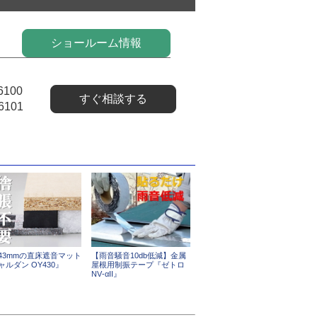
ショールーム情報
6100
すぐ相談する
6101
43mmの直床遮音マット
【雨音騒音10db低減】金属
ャルダン OY430』
屋根用制振テープ『ゼトロ
NV‐αII』