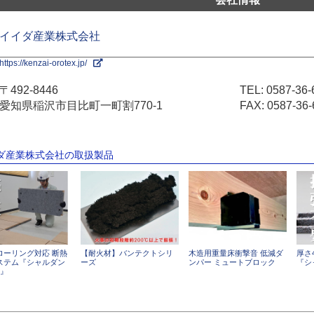
イイダ産業株式会社
https://kenzai-orotex.jp/
〒492-8446
TEL:
0587-36-
愛知県稲沢市目比町一町割770-1
FAX: 0587-36-
イダ産業株式会社の取扱製品
厚さ
ローリング対応 断熱
【耐火材】バンテクトシリ
木造用重量床衝撃音 低減ダ
『シ
ステム『シャルダン
ーズ
ンパー ミュートブロック
0』