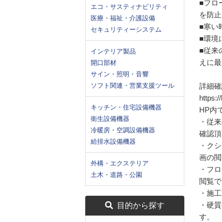
■フロ
エコ・サスティナビリティ
を防止
医療・福祉・介護設備
■寒い
セキュリティーシステム
■環境
■従来
インテリア製品
えに最
開口部材
サイン・照明・音響
ソフト関連・営業支援ツール
詳細確
https:/
キッチン・住宅設備機器
HP内
衛生設備機器
・従来
冷暖房・空調設備機器
確認頂
給排水設備機器
・クシ
画の閲
外構・エクステリア
・フロ
土木・道路・公園
閲覧で
・施工
・硬質
目的から探す
す。