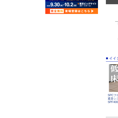
■ イ
SPCフ
遮音シ
SPF40