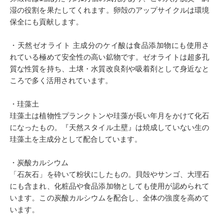
湿の役割を果たしてくれます。卵殻のアップサイクルは環境
保全にも貢献します。
・天然ゼオライト 主成分のケイ酸は食品添加物にも使用さ
れている極めて安全性の高い鉱物です。ゼオライトは超多孔
質な性質を持ち、土壌・水質改良剤や吸着剤として身近なと
ころで多く活用されています。
・珪藻土
珪藻土は植物性プランクトンや珪藻が長い年月をかけて化石
になったもの。『天然スタイル土壁』は焼成していない生の
珪藻土を主成分として配合しています。
・炭酸カルシウム
「石灰石」を砕いて粉状にしたもの。貝殻やサンゴ、大理石
にも含まれ、化粧品や食品添加物としても使用が認められて
います。この炭酸カルシウムを配合し、全体の強度を高めて
います。