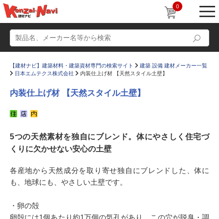
0
【建材ナビ】建築材料・建築資材専門の検索サイト
建築 設備 建材メーカー一覧
日本エムテクス株式会社
内装仕上げ材 【天然スタイル土壁】
内装仕上げ材 【天然スタイル土壁】
動画
ショールーム
5つの天然素材を独自にブレンド。体にやさしく住宅づ
かたなび
コラム
くりに欠かせない安心の土壁
すまいリング
設計士インタビュー
各産地から天然成分を取り寄せ独自にブレンドした、体に
Q＆A
販売・施工代理店募集
も、地球にも、やさしい土壁です。
お気に入り
・卵の殻
卵殻には1個あたり約1万個の気孔があり、この穴が脱臭・調