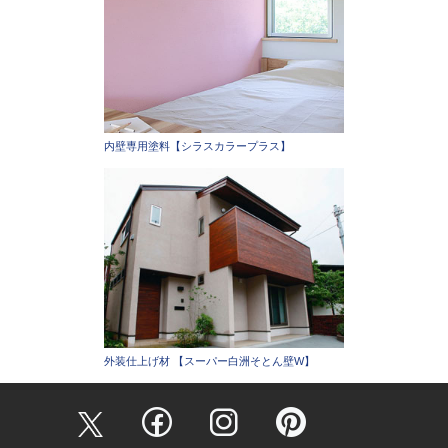
内壁専用塗料【シラスカラープラス】
外装仕上げ材 【スーパー白洲そとん壁W】