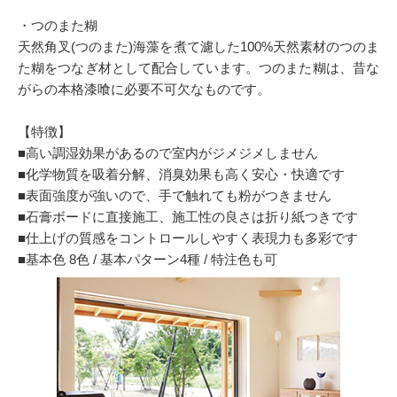
・つのまた糊
天然角叉(つのまた)海藻を煮て濾した100%天然素材のつのま
た糊をつなぎ材として配合しています。つのまた糊は、昔な
がらの本格漆喰に必要不可欠なものです。
【特徴】
■高い調湿効果があるので室内がジメジメしません
■化学物質を吸着分解、消臭効果も高く安心・快適です
■表面強度が強いので、手で触れても粉がつきません
■石膏ボードに直接施工、施工性の良さは折り紙つきです
■仕上げの質感をコントロールしやすく表現力も多彩です
■基本色 8色 / 基本パターン4種 / 特注色も可