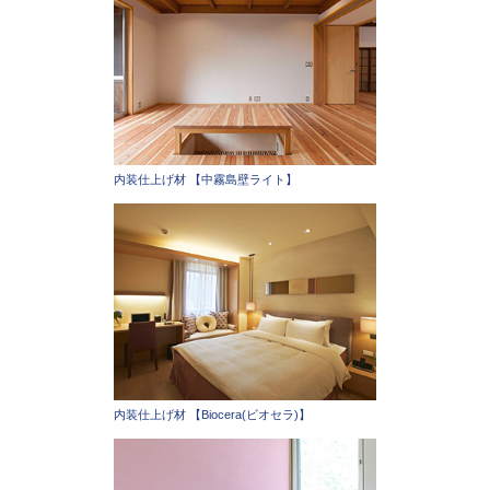
内装仕上げ材 【中霧島壁ライト】
内装仕上げ材 【Biocera(ビオセラ)】