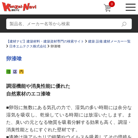
0
【建材ナビ】建築材料・建築資材専門の検索サイト
建築 設備 建材メーカー一覧
日本エムテクス株式会社
卵漆喰
卵漆喰
動画
ショールーム
調湿機能や消臭性能に優れた
かたなび
コラム
自然素材のエコ漆喰
すまいリング
設計士インタビュー
■卵殻に無数にある気孔の力で、湿気の多い時期には余分な
Q＆A
販売・施工代理店募集
湿気を吸収し、乾燥している時期には放湿いたします。ま
お気に入り
た、臭いの元となる物質を吸着分解する効果も高く、調湿・
消臭性能ともにすぐれた壁材です。
■漆喰は強アルカリで細菌やウイルスを吸着してその増殖を