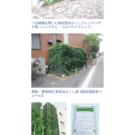
つる植物を用いた緑化型目かくしフェンスヘデ
ラ登ハンシステム「ツルパワーフェンス」
景観・環境対応 防音めかくし塀【緑化型防音ウ
ォール】