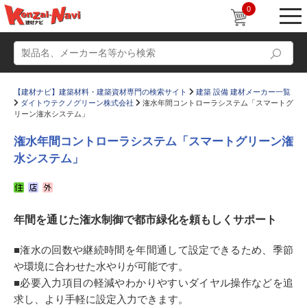
0
【建材ナビ】建築材料・建築資材専門の検索サイト
建築 設備 建材メーカー一覧
ダイトウテクノグリーン株式会社
潅水年間コントローラシステム「スマートグ
リーン潅水システム」
潅水年間コントローラシステム「スマートグリーン潅
水システム」
動画
ショールーム
かたなび
コラム
年間を通じた潅水制御で都市緑化を頼もしくサポート
すまいリング
設計士インタビュー
Q＆A
販売・施工代理店募集
■潅水の回数や継続時間を年間通して設定できるため、季節
や環境に合わせた水やりが可能です。
お気に入り
■必要入力項目の軽減やわかりやすいダイヤル操作などを追
求し、より手軽に設定入力できます。