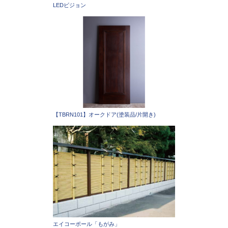
LEDビジョン
【TBRN101】オークドア(塗装品/片開き)
エイコーポール「もがみ」