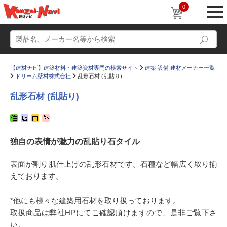
0
【建材ナビ】建築材料・建築資材専門の検索サイト
建築 設備 建材メーカー一覧
ドリーム壁材株式会社
乱形石材 (乱貼り)
乱形石材 (乱貼り)
動画
ショールーム
独自の表情が魅力の乱貼り石タイル
かたなび
コラム
すまいリング
設計士インタビュー
表面が割り肌仕上げの乱形石材です。石種など幅広く取り揃
えております。
Q＆A
販売・施工代理店募集
お気に入り
*他にも様々な建築用石材を取り扱っております。
取扱商品は弊社HPにてご確認頂けますので、是非ご覧下さ
い。