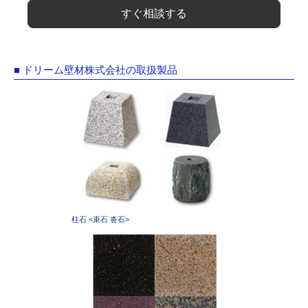
すぐ相談する
■ ドリーム壁材株式会社の取扱製品
柱石 <束石 沓石>