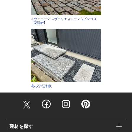
スウェーデン スヴェリエストーン古ピンコロ
【花崗岩】
浪花石3辺割肌
建材を探す