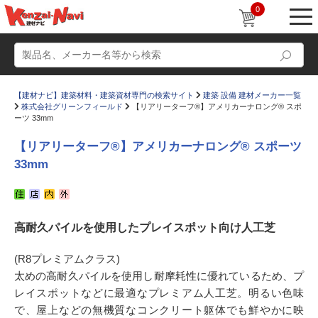
0
【建材ナビ】建築材料・建築資材専門の検索サイト
建築 設備 建材メーカー一覧
株式会社グリーンフィールド
【リアリーターフ®】アメリカーナロング® スポ
ーツ 33mm
【リアリーターフ®】アメリカーナロング® スポーツ
33mm
動画
ショールーム
かたなび
コラム
高耐久パイルを使用したプレイスポット向け人工芝
すまいリング
設計士インタビュー
Q＆A
販売・施工代理店募集
(R8プレミアムクラス)
太めの高耐久パイルを使用し耐摩耗性に優れているため、プ
お気に入り
レイスポットなどに最適なプレミアム人工芝。明るい色味
で、屋上などの無機質なコンクリート躯体でも鮮やかに映