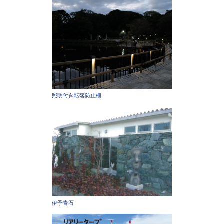
照明付き転落防止柵
伊予青石