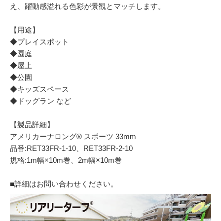
え、躍動感溢れる色彩が景観とマッチします。
【用途】
◆プレイスポット
◆園庭
◆屋上
◆公園
◆キッズスペース
◆ドッグラン など
【製品詳細】
アメリカーナロング® スポーツ 33mm
品番:RET33FR-1-10、RET33FR-2-10
規格:1m幅×10m巻、2m幅×10m巻
■詳細はお問い合わせください。