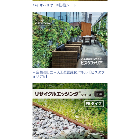
バイオバリヤー®防根シート
～店舗演出に～人工壁面緑化パネル【ビスタフ
ォリア®】