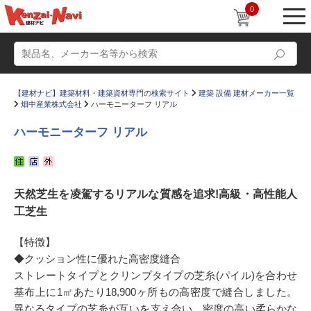
0
【建材ナビ】建築材料・建築資材専門の検索サイト
建築 設備 建材メーカー一覧
畑中産業株式会社
ハーモニーターフ リアル
ハーモニーターフ リアル
動画
ショールーム
天然芝生を凌駕するリアルな質感を追求!高級・高性能人
かたなび
コラム
工芝生
すまいリング
設計士インタビュー
【特徴】
Q＆A
販売・施工代理店募集
◆クッション性に優れた高密度縫合
お気に入り
ストレートタイプとクリンプタイプの芝糸(パイル)を合わせ
基布上に1㎡あたり18,900ヶ所もの高密度で縫合しました。
異なるタイプの芝糸が互いを支え合い、密度の高い柔らかな