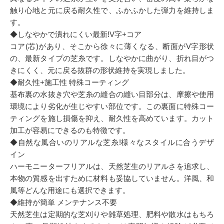
触り心地と元に戻る耐久性で、ふかふかした弾力を維持しま
す。
◆しなやかで潰れにくい最新!V字+コア
コア(芯)があり、そこから徐々に薄くなる、断面がV字形状
の、最新タイプの芝糸です。しなやかに曲がり、折れ目がつ
きにくく、元に戻る抜群の形状維持を実現しました。
◆耐久性+施工性 特殊コーティング
基布裏の水抜き穴や芝糸の縫合の縫い目部分は、摩擦や使用
環境により劣化が生じやすい部位です。この裏面に特殊コー
ティングを施し損傷を抑え、耐久性を高めています。カット
加工が容易にできるのも特徴です。
◆自然な風合いのリアルな芝糸!様々なスタイルに合うデザ
イン
ハーモニーターフリアルは、天然芝生のリアルさを追求し、
本物の質感を出すために材料も妥協していません。洋風、和
風等どんな用途にも選択できます。
◆維持が簡単 メンテナンス不要
天然芝生は定期的な芝刈りや雑草処理、肥料や散水はもちろ