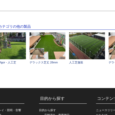
のカテゴリの他の製品
Vigor - 人工芝
デラックス芝丈 28mm
人工芝舗装
デラ
目的から探す
コンテン
レイ・照明・音響
目的から探す
ニュースリリ