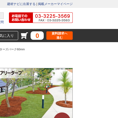
建材ナビに出展する
|
掲載メーカーマイページ
質問
資料請求へ
0
気に入り
進む
ターズバーク60mm