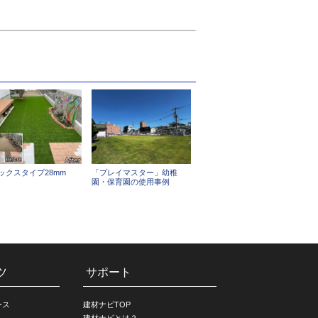
ックスタイプ28mm
「プレイマスター」幼稚
園・保育園の使用事例
ツ
サポート
ース
建材ナビTOP