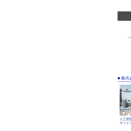
■ 株
人工壁
タフォ