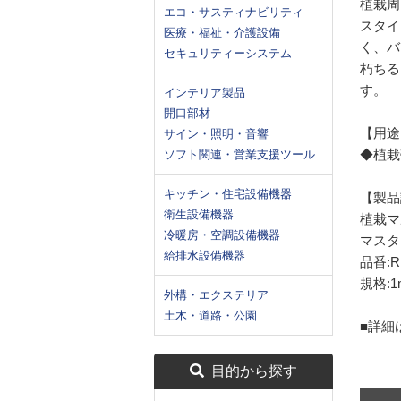
植栽周
エコ・サスティナビリティ
スタイ
医療・福祉・介護設備
く、バ
セキュリティーシステム
朽ちる
す。
インテリア製品
開口部材
【用途
サイン・照明・音響
◆植栽
ソフト関連・営業支援ツール
キッチン・住宅設備機器
【製品
衛生設備機器
植栽マ
冷暖房・空調設備機器
マスタ
給排水設備機器
品番:R
規格:1
外構・エクステリア
土木・道路・公園
■詳細
目的から探す