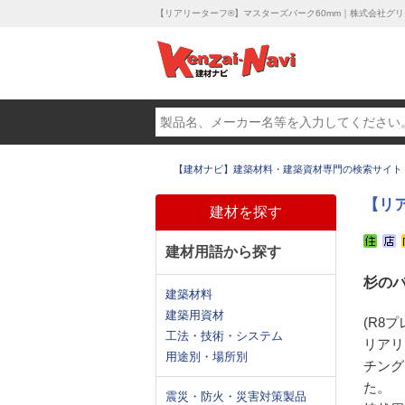
【リアリーターフ®】マスターズバーク60mm｜株式会社グ
【建材ナビ】建築材料・建築資材専門の検索サイト
【リ
建材を探す
建材用語から探す
杉の
建築材料
建築用資材
(R8
工法・技術・システム
リアリ
用途別・場所別
チング
た。
震災・防火・災害対策製品