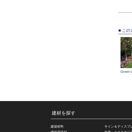
■ こ
Green 
建材を探す
建築材料
サイン＆ディスプ