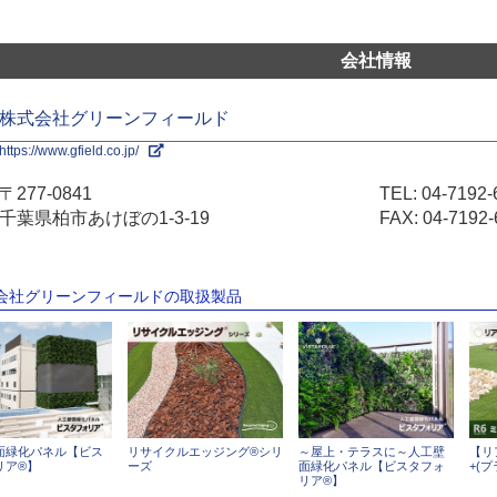
会社情報
株式会社グリーンフィールド
https://www.gfield.co.jp/
〒277-0841
TEL:
04-7192-
千葉県柏市あけぼの1-3-19
FAX: 04-7192-
式会社グリーンフィールドの取扱製品
面緑化パネル【ビス
リサイクルエッジング®シリ
～屋上・テラスに～人工壁
【リ
リア®】
ーズ
面緑化パネル【ビスタフォ
+(プ
リア®】