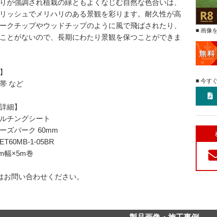
りが強調され植栽の緑ともよくなじむ自然な色合いは、
リッシュでメリハリのある景観を彩ります。耐久性が高
ークチップやウッドチップのように風で飛ばされたり、
■ 画像
ことがないので、長期にわたり景観を保つことができま
】
■ 今す
帯 など
詳細】
ルチングシート
ーズバーク 60mm
ET60MB-1-05BR
m幅×5m巻
はお問い合わせください。