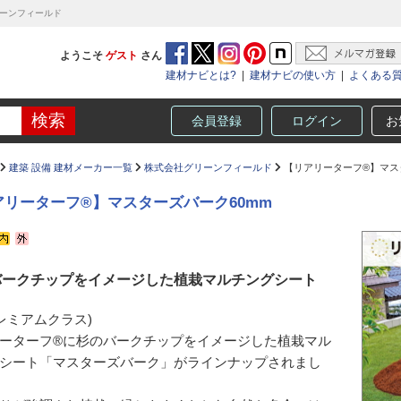
リーンフィールド
ようこそ
ゲスト
さん
建材ナビとは?
|
建材ナビの使い方
|
よくある
会員登録
ログイン
お
建築 設備 建材メーカー一覧
株式会社グリーンフィールド
【リアリーターフ®】マス
アリーターフ®】マスターズバーク60mm
バークチップをイメージした植栽マルチングシート
プレミアムクラス)
ーターフ®に杉のバークチップをイメージした植栽マル
シート「マスターズバーク」がラインナップされまし