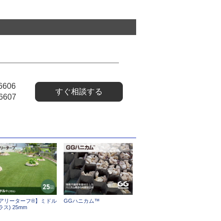
6606
すぐ相談する
6607
アリーターフ®】ミドル
GGハニカム™
ラス) 25mm