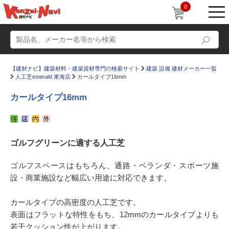
0
【建材ナビ】建築材料・建築資材専門の検索サイト
建築 設備 建材メーカー一覧
人工芝emerald 東海店
カールタイプ16mm
カールタイプ16mm
動画
ショールーム
ゴルフグリーンに適する人工芝
かたなび
コラム
すまいリング
設計士インタビュー
ゴルフスペースはもちろん、通路・ベランダ・スポーツ施
設・商業施設など幅広い用途に対応できます。
Q＆A
販売・施工代理店募集
お気に入り
カールタイプの高密度の人工芝です。
表面はフラットな特性をもち、12mmのカールタイプよりも
若干クッション性が上がります。