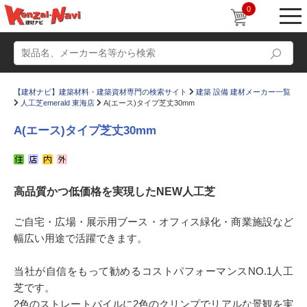
0
【建材ナビ】建築材料・建築資材専門の検索サイト
建築 設備 建材メーカー一覧
人工芝emerald 東海店
A(エース)タイプ芝丈30mm
A(エース)タイプ芝丈30mm
動画
ショールーム
高品質かつ低価格を実現したNEW人工芝
かたなび
コラム
すまいリング
設計士インタビュー
ご自宅・広場・展示用ブース・オフィス緑化・商業施設など
幅広い用途で活躍できます。
Q＆A
販売・施工代理店募集
お気に入り
当社が自信をもって勧めるコストパフォーマンスNO.1人工
芝です。
2色のストレートパイルに2色のクリンプでリアルな景観を実