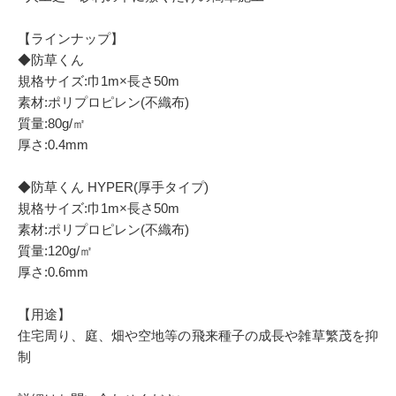
【ラインナップ】
◆防草くん
規格サイズ:巾1m×長さ50m
素材:ポリプロピレン(不織布)
質量:80g/㎡
厚さ:0.4mm
◆防草くん HYPER(厚手タイプ)
規格サイズ:巾1m×長さ50m
素材:ポリプロピレン(不織布)
質量:120g/㎡
厚さ:0.6mm
【用途】
住宅周り、庭、畑や空地等の飛来種子の成長や雑草繁茂を抑
制