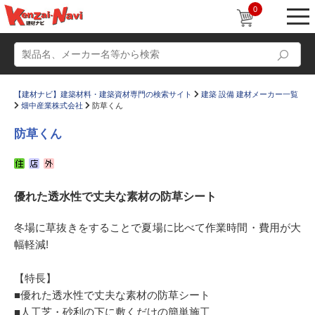
0
【建材ナビ】建築材料・建築資材専門の検索サイト
建築 設備 建材メーカー一覧
畑中産業株式会社
防草くん
防草くん
動画
ショールーム
優れた透水性で丈夫な素材の防草シート
かたなび
コラム
すまいリング
設計士インタビュー
冬場に草抜きをすることで夏場に比べて作業時間・費用が大
幅軽減!
Q＆A
販売・施工代理店募集
お気に入り
【特長】
■優れた透水性で丈夫な素材の防草シート
■人工芝・砂利の下に敷くだけの簡単施工