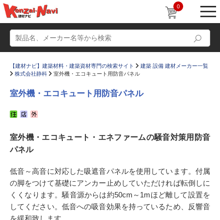
0
【建材ナビ】建築材料・建築資材専門の検索サイト
建築 設備 建材メーカー一覧
株式会社静科
室外機・エコキュート用防音パネル
室外機・エコキュート用防音パネル
動画
ショールーム
室外機・エコキュート・エネファームの騒音対策用防音
かたなび
コラム
パネル
すまいリング
設計士インタビュー
低音～高音に対応した吸遮音パネルを使用しています。付属
Q＆A
販売・施工代理店募集
の脚をつけて基礎にアンカー止めしていただければ転倒しに
お気に入り
くくなります。騒音源からは約50cm～1mほど離して設置を
してください。低音への吸音効果を持っているため、反響音
を緩和致します。