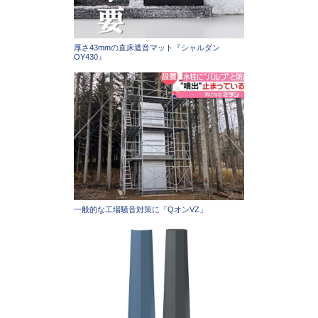
厚さ43mmの直床遮音マット『シャルダン
OY430』
一般的な工場騒音対策に「QオンVZ」