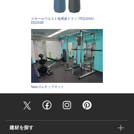
スモールウエスト低周波トラップEQ101A /
EQ101B
Newゴムチップマット
建材を探す