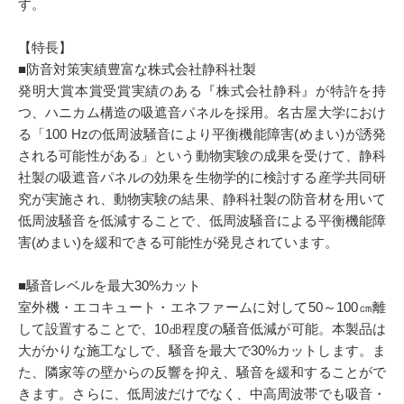
す。
【特長】
■防音対策実績豊富な株式会社静科社製
発明大賞本賞受賞実績のある『株式会社静科』が特許を持
つ、ハニカム構造の吸遮音パネルを採用。名古屋大学におけ
る「100 Hzの低周波騒音により平衡機能障害(めまい)が誘発
される可能性がある」という動物実験の成果を受けて、静科
社製の吸遮音パネルの効果を生物学的に検討する産学共同研
究が実施され、動物実験の結果、静科社製の防音材を用いて
低周波騒音を低減することで、低周波騒音による平衡機能障
害(めまい)を緩和できる可能性が発見されています。
■騒音レベルを最大30%カット
室外機・エコキュート・エネファームに対して50～100㎝離
して設置することで、10㏈程度の騒音低減が可能。本製品は
大がかりな施工なしで、騒音を最大で30%カットします。ま
た、隣家等の壁からの反響を抑え、騒音を緩和することがで
きます。さらに、低周波だけでなく、中高周波帯でも吸音・