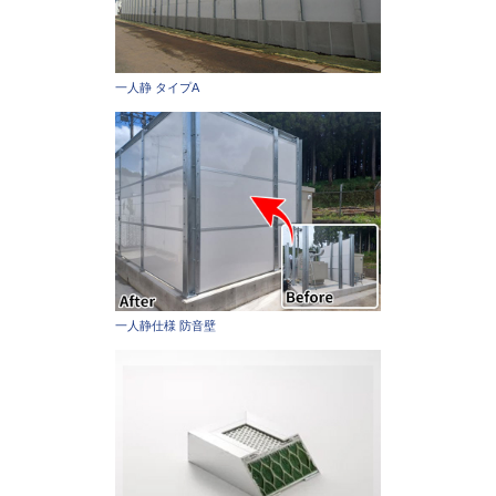
一人静 タイプA
一人静仕様 防音壁