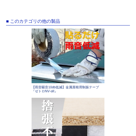
■ このカテゴリの他の製品
【雨音騒音10db低減】金属屋根用制振テープ
『ゼトロNV‐αII』