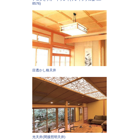
8576)
目透かし格天井
光天井(間接照明天井)