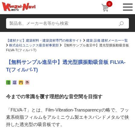
0
【建材ナビ】建築材料・建築資材専門の検索サイト
建築 設備 建材メーカー一覧
株式会社ユニックス吸音材事業部
【無料サンプル進呈中】透光型膜振動吸音板
FiLVA-T(フィルバ‐T)
【無料サンプル進呈中】透光型膜振動吸音板 FiLVA-
T(フィルバ‐T)
動画
ショールーム
かたなび
コラム
今までの常識を覆す理想的な音空間を目指す
すまいリング
設計士インタビュー
Q＆A
販売・施工代理店募集
「FILVA-T」とは、Film-Vibration-Transparencyの略で、フッ
素系樹脂フィルムをアルミニウム製エキスパンドメタルで挟
お気に入り
持した透光型の吸音板です。