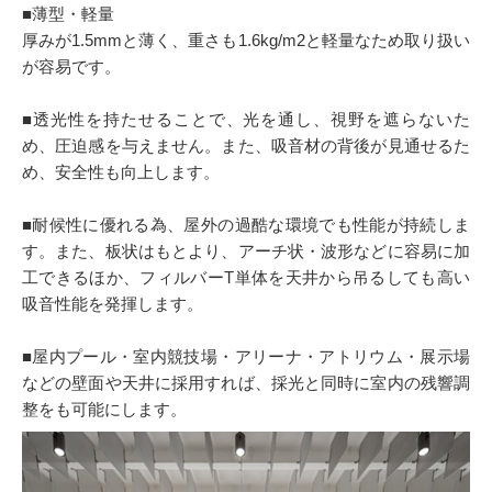
■薄型・軽量
厚みが1.5mmと薄く、重さも1.6kg/m2と軽量なため取り扱い
が容易です。
■透光性を持たせることで、光を通し、視野を遮らないた
め、圧迫感を与えません。また、吸音材の背後が見通せるた
め、安全性も向上します。
■耐候性に優れる為、屋外の過酷な環境でも性能が持続しま
す。また、板状はもとより、アーチ状・波形などに容易に加
工できるほか、フィルバーT単体を天井から吊るしても高い
吸音性能を発揮します。
■屋内プール・室内競技場・アリーナ・アトリウム・展示場
などの壁面や天井に採用すれば、採光と同時に室内の残響調
整をも可能にします。