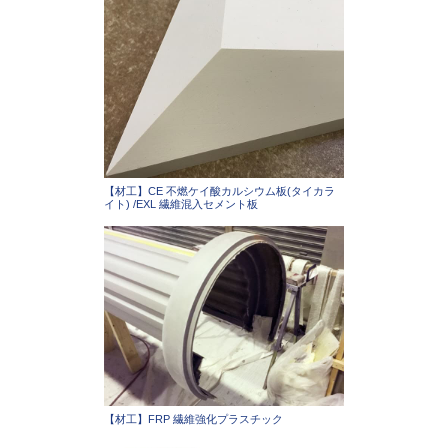
【材工】CE 不燃ケイ酸カルシウム板(タイカラ
イト) /EXL 繊維混入セメント板
【材工】FRP 繊維強化プラスチック