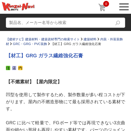
0
【建材ナビ】建築材料・建築資材専門の検索サイト
建築材料
内装・外装装飾
材
GRC・GRG・PVC装飾
【材工】GRG ガラス繊維強化石膏
【材工】GRG ガラス繊維強化石膏
動画
ショールーム
【不燃素材】【屋内限定】
かたなび
コラム
すまいリング
設計士インタビュー
凹型を使用して製作するため、製作数量が多い程コストが下
がります。屋内の不燃造形物にて最も採用されている素材で
Q＆A
販売・施工代理店募集
す。
お気に入り
GRC に比べて軽量で、FGボード等では再現できない3次曲
面や細かい形状も再現しやすい素材です。パーツのジョイン