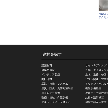
BRG®
アクリ
建材を探す
建築材料
サイン＆ディスプ
建築用資材
外構・エクステリ
インテリア製品
土木・道路・公園
開口部材
ソフト関連・営業
工法・技術・システム
キッチン・バスル
震災・防火・災害対策製品
衛生設備機器
エコロジー関連
冷暖房・空調設備
医療・福祉・介護設備
給排水設備機器
セキュリティーシステム
建材用語から探す