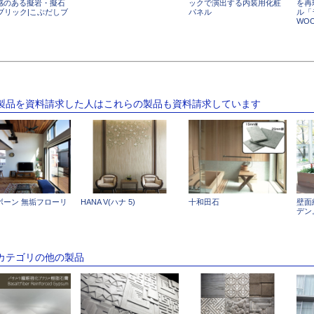
感のある擬岩・擬石
ックで演出する内装用化粧
を再
ブリック|こぶだしブ
パネル
ル「
」
WO
の製品を資料請求した人はこれらの製品も資料請求しています
ボーン 無垢フローリ
HANA V(ハナ 5)
十和田石
壁面
デン
のカテゴリの他の製品