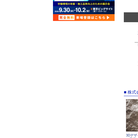
■ 株
3Dデ