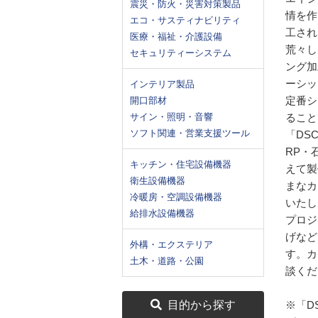
震災・防火・災害対策製品
情を作
エコ・サスティナビリティ
工され
医療・福祉・介護設備
荒々し
セキュリティーシステム
ング加
ーシッ
インテリア製品
定番シ
開口部材
サイン・照明・音響
ること
ソフト関連・営業支援ツール
「DS
RP・
キッチン・住宅設備機器
えて製
衛生設備機器
まなカ
冷暖房・空調設備機器
いたし
給排水設備機器
プロジ
げなど
外構・エクステリア
す。カ
土木・道路・公園
談くだ
目的から探す
※「D