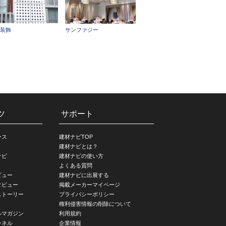
C装飾
サンファジー
ツ
サポート
ース
建材ナビTOP
建材ナビとは？
ナビ
建材ナビの使い方
よくある質問
ビュー
建材ナビに出展する
タビュー
掲載メーカーマイページ
ストーリー
プライバシーポリシー
権利侵害情報の削除について
ルマガジン
利用規約
ンネル
企業情報