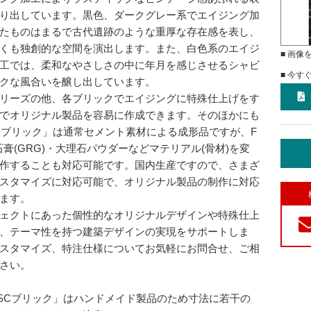
り出しています。黒色、ダークグレー系でエイジング加
たものはまるで古代遺跡のような重厚な存在感を表し、
くも独創的な空間を演出します。また、白色系のエイジ
■ 画像
工では、柔和なやさしさの中に年月を感じさせるシャビ
■ 今す
クな風合いを醸し出しています。
リーズの他、各ブリックでエイジングに特殊仕上げをす
でオリジナル製品を容易に作成できます。そのほかにも
Cブリック」は通常セメント素材による成形品ですが、F
石膏(GRG)・大理石パウダーなどマテリアル(骨材)を変
作することも対応可能です。国内生産ですので、さまざ
スタマイズに対応可能で、オリジナル製品の制作に対応
ます。
ェクトにあった個性的なオリジナルデザインや特殊仕上
、テーマ性を持つ建築デザインの実現をサポートしま
スタマイズ、特注仕様についてお気軽にお問合せ、ご相
さい。
SCブリック」はハンドメイド製品のため寸法に若干の