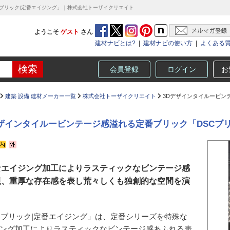
Cブリック|定番エイジング」｜株式会社トーザイクリエイト
ようこそ
ゲスト
さん
建材ナビとは?
|
建材ナビの使い方
|
よくある
会員登録
ログイン
お
建築 設備 建材メーカー一覧
株式会社トーザイクリエイト
3Dデザインタイルービン
デザインタイルービンテージ感溢れる定番ブリック「DSCブ
なエイジング加工によりラスティックなビンテージ感
現、重厚な存在感を表し荒々しくも独創的な空間を演
Cブリック|定番エイジング」は、定番シリーズを特殊な
ング加工によりラスティックなビンテージ感あふれる表