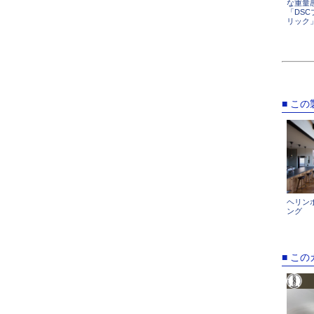
な重量
「DSC
リック
■ こ
ヘリン
ング
■ こ