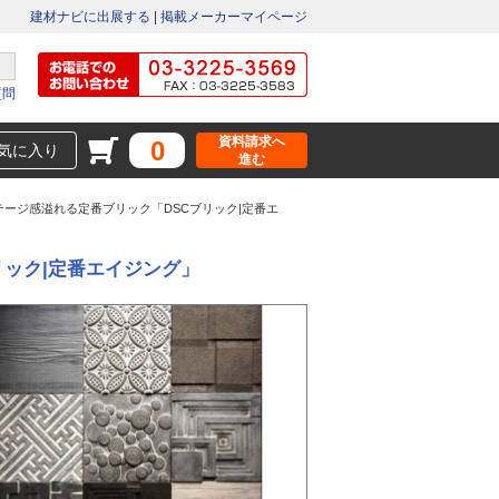
建材ナビに出展する
|
掲載メーカーマイページ
質問
資料請求へ
0
気に入り
進む
テージ感溢れる定番ブリック「DSCブリック|定番エ
リック|定番エイジング」