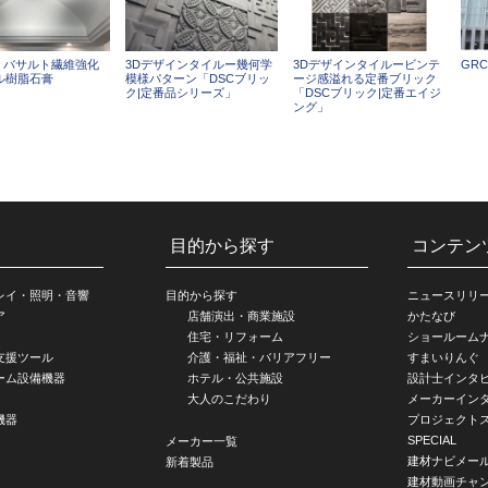
 - バサルト繊維強化
3Dデザインタイルー幾何学
3Dデザインタイルービンテ
GR
ル樹脂石膏
模様パターン「DSCブリッ
ージ感溢れる定番ブリック
ク|定番品シリーズ」
「DSCブリック|定番エイジ
ング」
目的から探す
コンテン
レイ・照明・音響
目的から探す
ニュースリリ
ア
店舗演出・商業施設
かたなび
住宅・リフォーム
ショールーム
支援ツール
介護・福祉・バリアフリー
すまいりんぐ
ーム設備機器
ホテル・公共施設
設計士インタ
大人のこだわり
メーカーイン
機器
プロジェクト
SPECIAL
メーカー一覧
建材ナビメー
新着製品
建材動画チャ