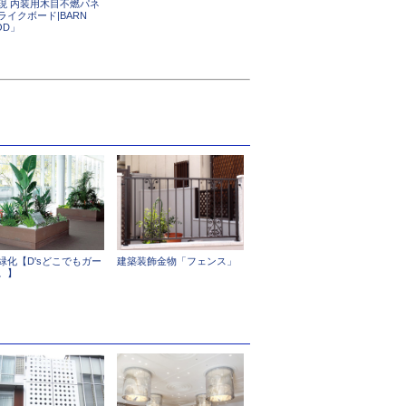
現 内装用木目不燃パネ
ライクボード|BARN
OD」
緑化【D'sどこでもガー
建築装飾金物「フェンス」
。】