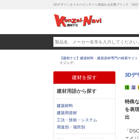
3Dデザインタイルービンテージ感溢れる定番ブリック「DS
【建材ナビ】建築材料・建築資材専門の検索サイト
イジング」
3D
建材を探す
建材用語から探す
特殊
建築材料
を表
建築用資材
出
工法・技術・システム
用途別・場所別
「DS
エイジ