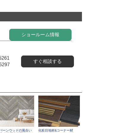
ショールーム情報
5261
すぐ相談する
5297
バーンウッドの風合い
化粧目地材&コーナー材