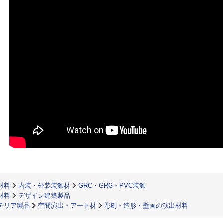
材料
内装・外装装飾材
GRC・GRG・PVC装飾
材料
デザイン建築製品
テリア製品
空間演出・アート材
彫刻・造形・壁画の演出材料