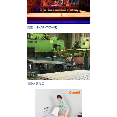
光畳【HIKARI-TATAMI】
賃挽き賃加工