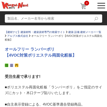
0
【建材ナビ】建築材料・建築資材専門の検索サイト
建築 設備 建材メーカー一覧
アルプス株式会社
オールフリー ランバーポリ【4VOC対策ポリエステル両面化
粧板】
オールフリー ランバーポリ
【4VOC対策ポリエステル両面化粧板】
動画
ショールーム
かたなび
コラム
受注生産で承ります!
すまいリング
設計士インタビュー
Q＆A
販売・施工代理店募集
■ポリエステル両面化粧板「ランバーポリ」をご指定のサイ
ズにカット・木口テープ貼りいたします。
お気に入り
■自主表示登録による、4VOC基準適合登録商品。