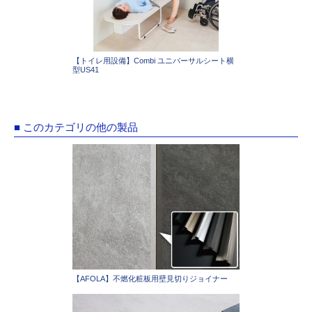
【トイレ用設備】Combi ユニバーサルシート横
型US41
■ このカテゴリの他の製品
【AFOLA】不燃化粧板用壁見切りジョイナー