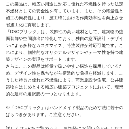
この製品は、幅広い用途に対応し優れた不燃性を持った法定
不燃材としての安全性を有しています。また、その軽量性と
施工の簡易性により、施工時における作業効率性を向上させ
省施工化に貢献します。
「DSCブリック」は、装飾性の高い建材として、建築物の壁
面装飾や空間演出に特化しており、独自の意匠設計・デザイ
ンによる多様なカスタマイズ、特注製作が対応可能です。こ
れにより、個性的なオリジナルデザインやテーマ性を持つ建
築デザインの実現をサポートします。
さらに、この製品は軽量で扱いやすい構造を採用しているた
め、デザイン性を保ちながら構造的な負担を軽減します。こ
うした特長と優れた不燃性により、商業施設や住宅、公共建
築物をはじめとする幅広い建築プロジェクトにおいて、理想
的な建材の選択肢の一つとなりえます。
※「DSCブリック」はハンドメイド製品のため寸法に若干の
ばらつきがあります。ご注意ください。
詳しくはHPをご覧のうえ、お気軽にお問い合わせくださ