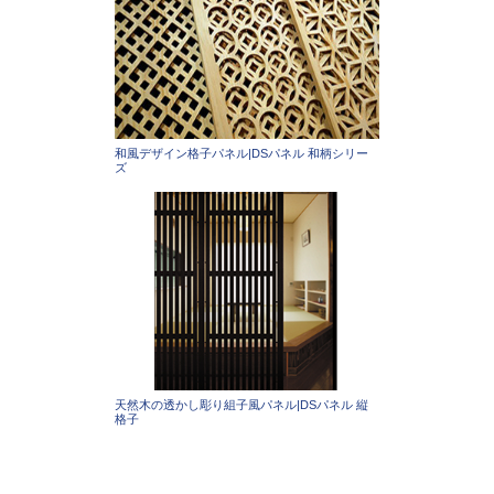
和風デザイン格子パネル|DSパネル 和柄シリー
ズ
天然木の透かし彫り組子風パネル|DSパネル 縦
格子