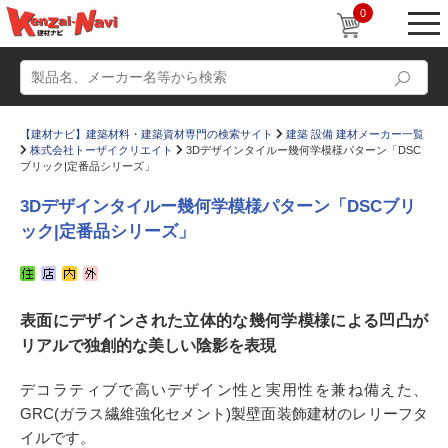
0
【建材ナビ】建築材料・建築資材専門の検索サイト
建築 設備 建材メーカー一覧
株式会社トーザイクリエイト
3Dデザインタイルー幾何学模様パターン「DSC
ブリック|定番品シリーズ」
3Dデザインタイルー幾何学模様パターン「DSCブリ
ック|定番品シリーズ」
動画
ショールーム
かたなび
コラム
表面にデザインされた立体的な幾何学模様による凹凸が
すまいリング
設計士インタビュー
リアルで独創的な美しい陰影を表現
Q＆A
販売・施工代理店募集
デコラティブで高いデザイン性と実用性を兼ね備えた、
お気に入り
GRC(ガラス繊維強化セメント)製壁面装飾建材のレリーフタ
イルです。