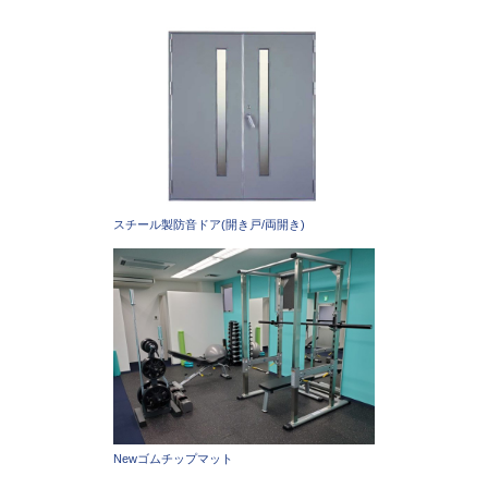
スチール製防音ドア(開き戸/両開き)
Newゴムチップマット