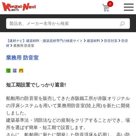
0
【建材ナビ】建築材料・建築資材専門の検索サイト
建築材料
防音対策
防音
材
業務用 防音室
業務用 防音室
動画
ショールーム
短工期設置でしっかり遮音!
かたなび
コラム
すまいリング
設計士インタビュー
船舶用の防音室を販売してきた赤阪鐵工所が赤阪オリジナル
の浮床システムを用いて業務用防音室(陸上用)を新たに開発
Q＆A
販売・施工代理店募集
しました。
お気に入り
建築基準法・消防法などの規制をクリアすることができ、場
所を選ばず簡単・短工期で設置します。
さらに、船舶用に新たに開発した防音浮床を応用し、高い防