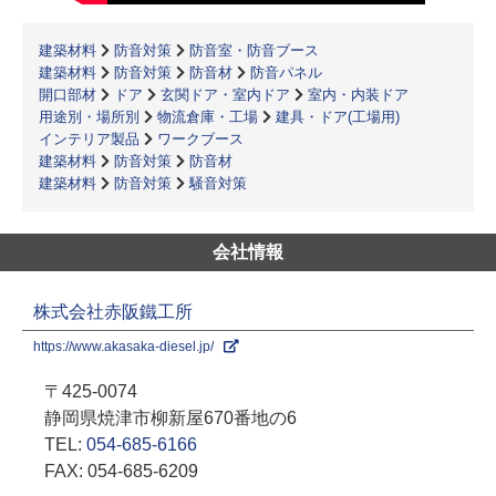
建築材料
防音対策
防音室・防音ブース
建築材料
防音対策
防音材
防音パネル
開口部材
ドア
玄関ドア・室内ドア
室内・内装ドア
用途別・場所別
物流倉庫・工場
建具・ドア(工場用)
インテリア製品
ワークブース
建築材料
防音対策
防音材
建築材料
防音対策
騒音対策
会社情報
株式会社赤阪鐵工所
https://www.akasaka-diesel.jp/
〒425-0074
静岡県焼津市柳新屋670番地の6
TEL:
054-685-6166
FAX: 054-685-6209