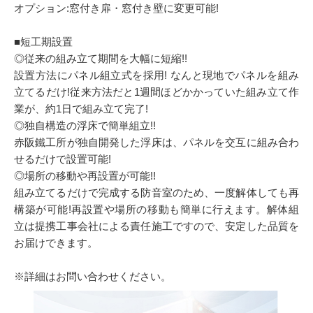
オプション:窓付き扉・窓付き壁に変更可能!
■短工期設置
◎従来の組み立て期間を大幅に短縮!!
設置方法にパネル組立式を採用! なんと現地でパネルを組み
立てるだけ!従来方法だと1週間ほどかかっていた組み立て作
業が、約1日で組み立て完了!
◎独自構造の浮床で簡単組立!!
赤阪鐵工所が独自開発した浮床は、パネルを交互に組み合わ
せるだけで設置可能!
◎場所の移動や再設置が可能!!
組み立てるだけで完成する防音室のため、一度解体しても再
構築が可能!再設置や場所の移動も簡単に行えます。解体組
立は提携工事会社による責任施工ですので、安定した品質を
お届けできます。
※詳細はお問い合わせください。