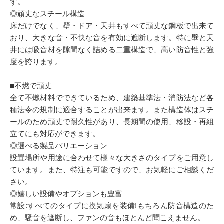
す。
◎頑丈なスチール構造
床だけでなく、壁・ドア・天井もすべて頑丈な鋼板で出来て
おり、大きな音・不快な音を有効に遮断します。特に壁と天
井には吸音材を隙間なく詰める二重構造で、高い防音性と強
度を誇ります。
■不燃で頑丈
全て不燃材料でできているため、建築基準法・消防法など各
種法令の規制に適合することが出来ます。また構造体はスチ
ールのため頑丈で耐久性があり、長期間の使用、移設・再組
立てにも対応ができます。
◎選べる製品バリエーション
設置場所や用途に合わせて様々な大きさのタイプをご用意し
ています。また、特注も可能ですので、お気軽にご相談くだ
さい。
◎嬉しい設備やオプションも豊富
常設:すべてのタイプに換気扇を装備!もちろん防音構造のた
め、騒音を遮断し、ファンの音もほとんど聞こえません。