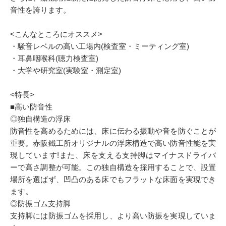
音性を誇ります。
<こんなところにオススメ>
・騒音レベルの高い工場内(検査室・ミーティング室)
・耳鼻咽喉科(聴力検査室)
・大学や研究室(実験室・測定室)
<特長>
■高い防音性
◎独自構造の浮床
防音性を高めるためには、床に伝わる振動や音を防ぐことが
重要。赤阪鐵工所オリジナルの浮床構造で高い防音性能を実
現しています!また、床を支える支持脚はマイナスドライバ
ーで高さ調整が可能。この独自構造を採用することで、設置
場所を選ばず、凹凸のある床でもフラットな床面を実現でき
ます。
◎防振ゴム支持脚
支持脚には防振ゴムを採用し、より高い防振を実現していま