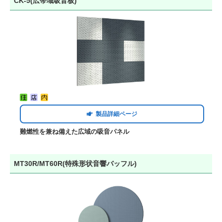
CK-5(広帯域吸音板)
製品詳細ページ
難燃性を兼ね備えた広域の吸音パネル
MT30R/MT60R(特殊形状音響バッフル)