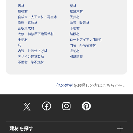
床材
壁材
屋根材
建築木材
合成木・人工木材・再生木
天井材
断熱・遮熱材
防音・吸音材
合板集成材
下地材
改修・補修用下地調整材
階段材
手摺材
ロートアイアン(錬鉄)
庇
内装・外装装飾材
内装・外装仕上げ材
収納材
デザイン建築製品
和風建築
不燃材・準不燃材
他の建材
をお探しの方はこちらから。
建材を探す