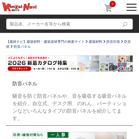
0
【建材ナビ】建築材料・建築資材専門の検索サイト
建築材料
防音対策
防音
材
防音パネル
動画
ショールーム
防音パネル
かたなび
コラム
騒音を防ぐ防音パネルや、音を吸収する吸音パネル
すまいリング
設計士インタビュー
を紹介。自立式、デスク用、のれん、パーティショ
ンなどいろんなタイプの防音パネルを紹介してま
Q＆A
販売・施工代理店募集
す。
お気に入り