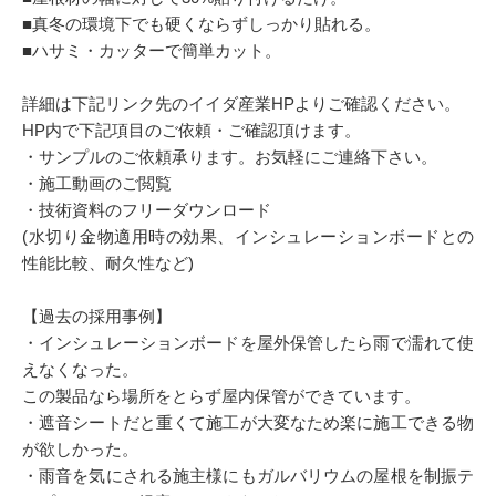
■真冬の環境下でも硬くならずしっかり貼れる。
■ハサミ・カッターで簡単カット。
詳細は下記リンク先のイイダ産業HPよりご確認ください。
HP内で下記項目のご依頼・ご確認頂けます。
・サンプルのご依頼承ります。お気軽にご連絡下さい。
・施工動画のご閲覧
・技術資料のフリーダウンロード
(水切り金物適用時の効果、インシュレーションボードとの
性能比較、耐久性など)
【過去の採用事例】
・インシュレーションボードを屋外保管したら雨で濡れて使
えなくなった。
この製品なら場所をとらず屋内保管ができています。
・遮音シートだと重くて施工が大変なため楽に施工できる物
が欲しかった。
・雨音を気にされる施主様にもガルバリウムの屋根を制振テ