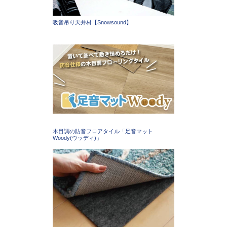
吸音吊り天井材【Snowsound】
木目調の防音フロアタイル「足音マット
Woody(ウッディ)」