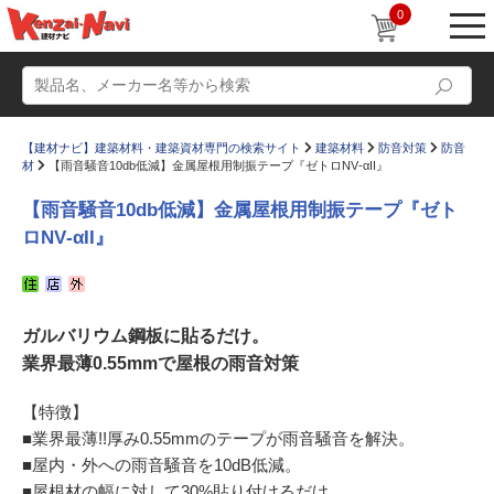
0
【建材ナビ】建築材料・建築資材専門の検索サイト
建築材料
防音対策
防音
材
【雨音騒音10db低減】金属屋根用制振テープ『ゼトロNV‐αII』
【雨音騒音10db低減】金属屋根用制振テープ『ゼト
ロNV‐αII』
動画
ショールーム
かたなび
コラム
ガルバリウム鋼板に貼るだけ。
すまいリング
設計士インタビュー
業界最薄0.55mmで屋根の雨音対策
Q＆A
販売・施工代理店募集
【特徴】
お気に入り
■業界最薄!!厚み0.55mmのテープが雨音騒音を解決。
■屋内・外への雨音騒音を10dB低減。
■屋根材の幅に対して30%貼り付けるだけ。