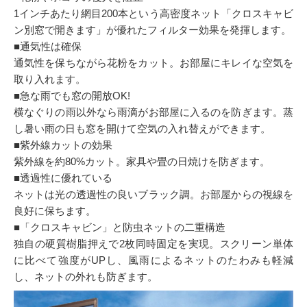
1インチあたり網目200本という高密度ネット「クロスキャビ
ン別窓で開きます」が優れたフィルター効果を発揮します。
■通気性は確保
通気性を保ちながら花粉をカット。お部屋にキレイな空気を
取り入れます。
■急な雨でも窓の開放OK!
横なぐりの雨以外なら雨滴がお部屋に入るのを防ぎます。蒸
し暑い雨の日も窓を開けて空気の入れ替えができます。
■紫外線カットの効果
紫外線を約80%カット。家具や畳の日焼けを防ぎます。
■透過性に優れている
ネットは光の透過性の良いブラック調。お部屋からの視線を
良好に保ちます。
■「クロスキャビン」と防虫ネットの二重構造
独自の硬質樹脂押えで2枚同時固定を実現。スクリーン単体
に比べて強度がUPし、風雨によるネットのたわみも軽減
し、ネットの外れも防ぎます。