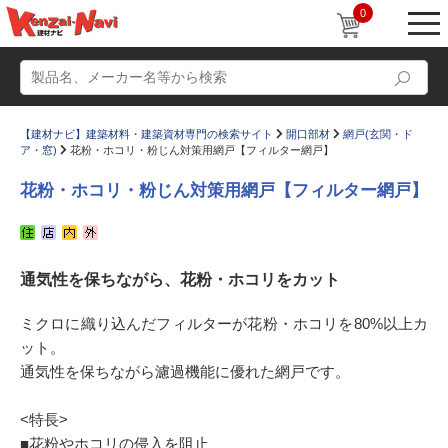
0
【建材ナビ】建築材料・建築資材専門の検索サイト
開口部材
網戸(玄関・ド
ア・窓)
花粉・ホコリ・粉じん対策用網戸【フィルター網戸】
花粉・ホコリ・粉じん対策用網戸【フィルター網戸】
動画
ショールーム
通気性を保ちながら、花粉・ホコリをカット
かたなび
コラム
すまいリング
設計士インタビュー
ミクロに織り込んだフィルターが花粉・ホコリを80%以上カ
ット。
Q＆A
販売・施工代理店募集
通気性を保ちながら濾過機能に優れた網戸です。
お気に入り
<特長>
■花粉やホコリの侵入を阻止