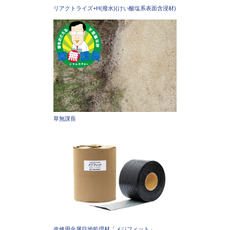
リアクトライズ+H(撥水)(けい酸塩系表面含浸材)
草無課長
改修用金属目地処理材「メジフィット」