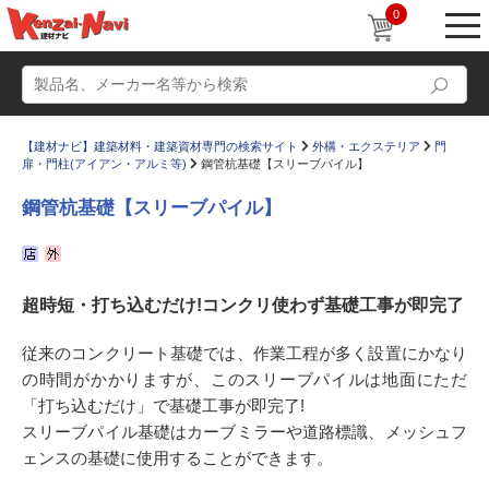
0
【建材ナビ】建築材料・建築資材専門の検索サイト
外構・エクステリア
門
扉・門柱(アイアン・アルミ等)
鋼管杭基礎【スリーブパイル】
鋼管杭基礎【スリーブパイル】
動画
ショールーム
超時短・打ち込むだけ!コンクリ使わず基礎工事が即完了
かたなび
コラム
すまいリング
設計士インタビュー
従来のコンクリート基礎では、作業工程が多く設置にかなり
の時間がかかりますが、このスリーブパイルは地面にただ
Q＆A
販売・施工代理店募集
「打ち込むだけ」で基礎工事が即完了!
お気に入り
スリーブパイル基礎はカーブミラーや道路標識、メッシュフ
ェンスの基礎に使用することができます。