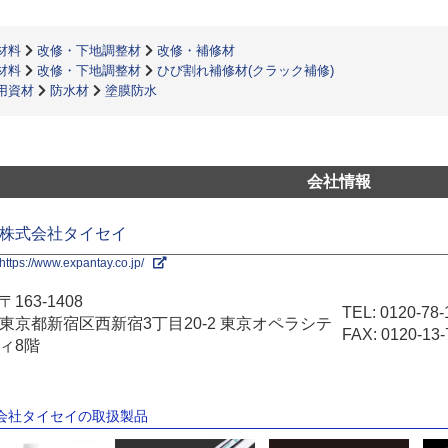
材料
改修・下地調整材
改修・補修材
材料
改修・下地調整材
ひび割れ補修材(クラック補修)
用資材
防水材
塗膜防水
会社情報
株式会社タイセイ
https://www.expantay.co.jp/
〒163-1408
TEL:
0120-78-
東京都新宿区西新宿3丁目20-2 東京オペラシテ
FAX: 0120-13-
ィ8階
式会社タイセイの取扱製品