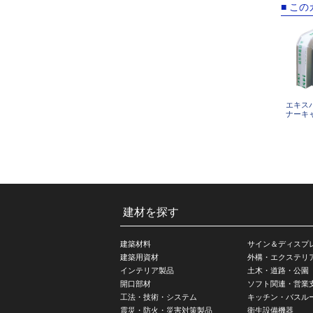
■ こ
エキスパ
ナーキ
建材を探す
建築材料
サイン＆ディスプ
建築用資材
外構・エクステリ
インテリア製品
土木・道路・公園
開口部材
ソフト関連・営業
工法・技術・システム
キッチン・バスル
震災・防火・災害対策製品
衛生設備機器