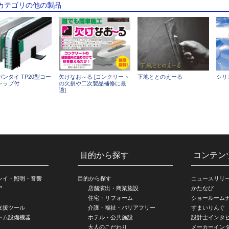
のカテゴリの他の製品
ンタイ TP20型コー
欠けなお～る [コンクリート
下地ととのえーる
シリ
ャップ付
の欠損や二次製品補修に最
適]
目的から探す
コンテン
レイ・照明・音響
目的から探す
ニュースリリ
ア
店舗演出・商業施設
かたなび
住宅・リフォーム
ショールーム
支援ツール
介護・福祉・バリアフリー
すまいりんぐ
ーム設備機器
ホテル・公共施設
設計士インタ
大人のこだわり
メーカーイン