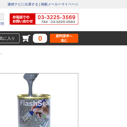
建材ナビに出展する
|
掲載メーカーマイページ
質問
資料請求へ
0
気に入り
進む
ル」