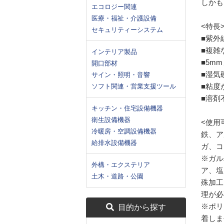
しかも
エコロジー関連
医療・福祉・介護設備
<特長
セキュリティーシステム
■紫外
■複雑
インテリア製品
■5m
開口部材
■湿気
サイン・照明・音響
■粘度
ソフト関連・営業支援ツール
■溶剤
キッチン・住宅設備機器
衛生設備機器
<使用
冷暖房・空調設備機器
鉄、ア
給排水設備機器
ガ、コ
※ガル
外構・エクステリア
ア、塩
土木・道路・公園
殊加工
理が必
※ポリ
目的から探す
着しま