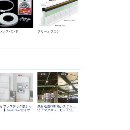
ンレスバンド
フリーオフコン
用 プラスチック製シャ
鉄骨造屋根断熱システム工
ー【25㎜/18㎜/セイオ
法「マグネットピン工法」