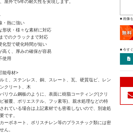
、屋外で5年の耐久性を実現します。
>
■ 画像
線・熱に強い
な形状・様々な素材に対応
mまでのクラックまで対応
硬化型で硬化時間が短い
■ 今す
が高く、厚みの確保が容易
不使用
可能母材>
ルミ、ステンレス、銅、スレート、瓦、硬質塩ビ、レン
ンクリート、木
バリウム鋼板のように、表面に樹脂コーティング(クリ
ビ被覆、ポリエステル、フッ素等)、親水処理などの特
されている場合は上記素材でも密着しないので、別途処
要です。
カーボネート、ポリスチレン等のプラスチック類には密
せん。