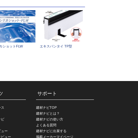
カショットFLW
エキスパンタイ TP型
ツ
サポート
ース
建材ナビTOP
建材ナビとは？
ナビ
建材ナビの使い方
よくある質問
ビュー
建材ナビに出展する
タビュー
掲載メーカーマイページ