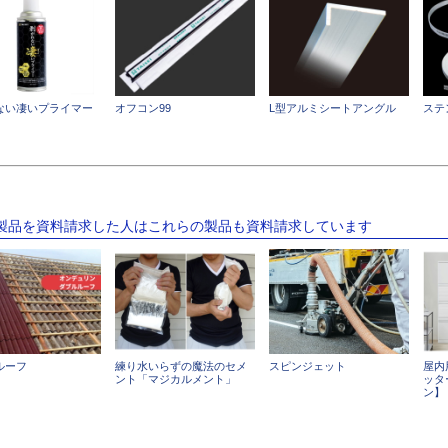
ない凄いプライマー
オフコン99
L型アルミシートアングル
ステ
の製品を資料請求した人はこれらの製品も資料請求しています
ルーフ
練り水いらずの魔法のセメ
スピンジェット
屋内
ント「マジカルメント」
ッタ
ン】