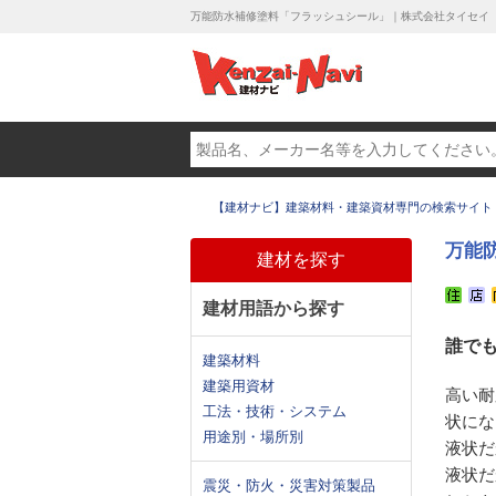
万能防水補修塗料「フラッシュシール」｜株式会社タイセイ
【建材ナビ】建築材料・建築資材専門の検索サイト
万能
建材を探す
建材用語から探す
誰で
建築材料
建築用資材
高い耐
工法・技術・システム
状にな
用途別・場所別
液状だ
液状だ
震災・防火・災害対策製品