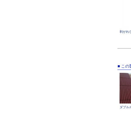
剥がれ
■ こ
ダブル