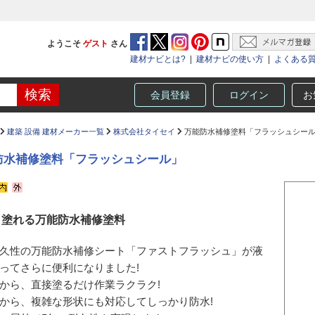
ようこそ
ゲスト
さん
建材ナビとは?
|
建材ナビの使い方
|
よくある
会員登録
ログイン
お
建築 設備 建材メーカー一覧
株式会社タイセイ
万能防水補修塗料「フラッシュシー
防水補修塗料「フラッシュシール」
も塗れる万能防水補修塗料
久性の万能防水補修シート「ファストフラッシュ」が液
ってさらに便利になりました!
から、直接塗るだけ作業ラクラク!
から、複雑な形状にも対応してしっかり防水!