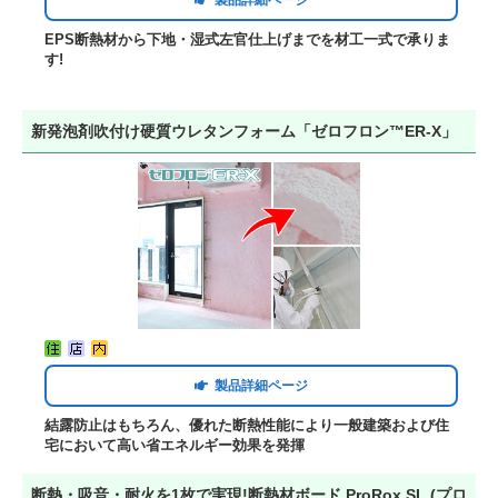
EPS断熱材から下地・湿式左官仕上げまでを材工一式で承りま
す!
新発泡剤吹付け硬質ウレタンフォーム「ゼロフロン™ER-X」
製品詳細ページ
結露防止はもちろん、優れた断熱性能により一般建築および住
宅において高い省エネルギー効果を発揮
断熱・吸音・耐火を1枚で実現!断熱材ボード ProRox SL (プロ