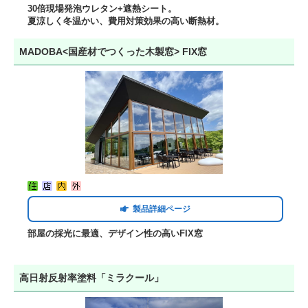
30倍現場発泡ウレタン+遮熱シート。
夏涼しく冬温かい、費用対策効果の高い断熱材。
MADOBA<国産材でつくった木製窓> FIX窓
製品詳細ページ
部屋の採光に最適、デザイン性の高いFIX窓
高日射反射率塗料「ミラクール」