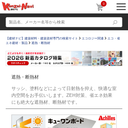
0
【建材ナビ】建築材料・建築資材専門の検索サイト
エコロジー関連
エコ・省
エネ建材・製品
遮熱・断熱材
動画
ショールーム
遮熱・断熱材
かたなび
コラム
サッシ、塗料などによって日射熱を抑え、快適な室
すまいリング
設計士インタビュー
内空間をお手伝いします。ZEH対策、省エネ効果
にも絶大な遮熱材、断熱材です。
Q＆A
販売・施工代理店募集
お気に入り