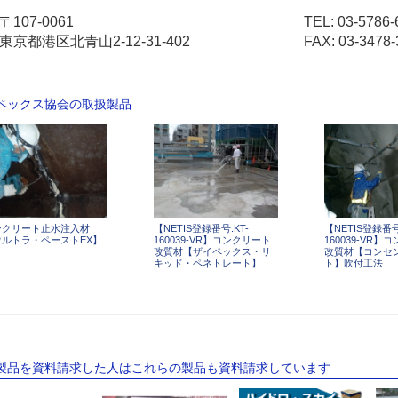
〒107-0061
TEL:
03-5786-
東京都港区北青山2-12-31-402
FAX: 03-3478-
イペックス協会の取扱製品
ンクリート止水注入材
【NETIS登録番号:KT-
【NETIS登録番号
ウルトラ・ペーストEX】
160039-VR】コンクリート
160039-VR】
改質材【ザイペックス・リ
改質材【コンセ
キッド・ペネトレート】
ト】吹付工法
の製品を資料請求した人はこれらの製品も資料請求しています