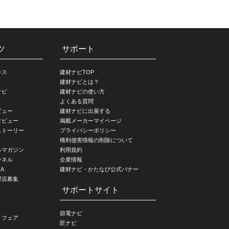
ツ
サポート
ース
建材ナビTOP
建材ナビとは？
ナビ
建材ナビの使い方
よくある質問
ビュー
建材ナビに出展する
タビュー
掲載メーカーマイページ
ストーリー
プライバシーポリシー
権利侵害情報の削除について
ルマガジン
利用規約
ンネル
企業情報
A
建材ナビ・かたなび公式バナー
理店募集
サポートサイト
節電ナビ
・フェア
匠ナビ