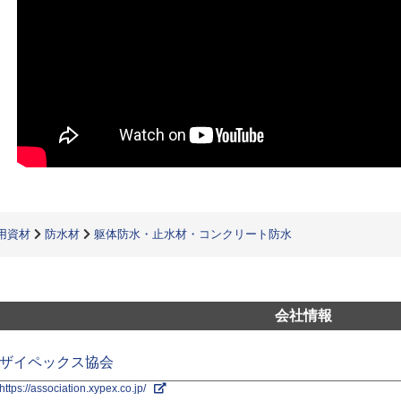
用資材
防水材
躯体防水・止水材・コンクリート防水
会社情報
ザイペックス協会
https://association.xypex.co.jp/