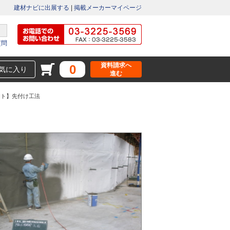
建材ナビに出展する
|
掲載メーカーマイページ
質問
資料請求へ
0
気に入り
進む
ート】先付け工法