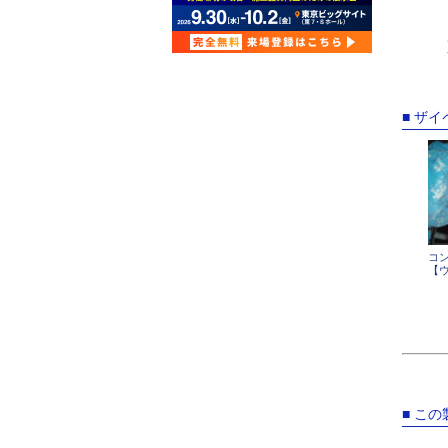
■ ザ
コ
【
■ こ