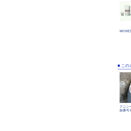
MOXI
■ こ
クニシー
録番号:K