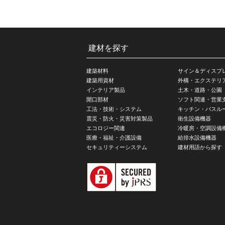
建材を探す
建築材料
サイン＆ディスプ
建築用資材
外構・エクステリ
インテリア製品
土木・道路・公園
開口部材
ソフト関連・営業
工法・技術・システム
キッチン・バスル
震災・防火・災害対策製品
衛生設備機器
エコロジー関連
冷暖房・空調設備
医療・福祉・介護設備
給排水設備機器
セキュリティーシステム
建材用語から探す