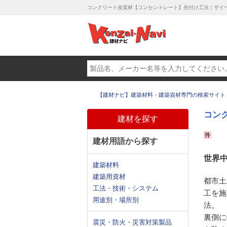
コンクリート改質材【コンセントレート】先付け工法｜ザイ
【建材ナビ】建築材料・建築資材専門の検索サイト
コン
建材を探す
建材用語から探す
世界
建築材料
建築用資材
都市土
工法・技術・システム
工を施
用途別・場所別
法。
裏側に
震災・防火・災害対策製品