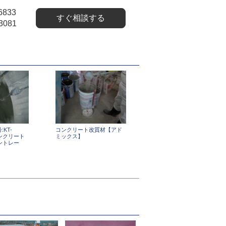
6833
すぐ相談する
3081
:KT-
コンクリート改質材【アド
コンクリート
ミックス】
ントレー