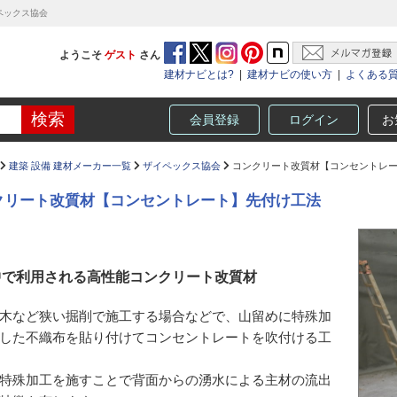
ペックス協会
ようこそ
ゲスト
さん
建材ナビとは?
|
建材ナビの使い方
|
よくある
会員登録
ログイン
お
建築 設備 建材メーカー一覧
ザイペックス協会
コンクリート改質材【コンセントレ
クリート改質材【コンセントレート】先付け工法
中で利用される高性能コンクリート改質材
木など狭い掘削で施工する場合などで、山留めに特殊加
した不織布を貼り付けてコンセントレートを吹付ける工
特殊加工を施すことで背面からの湧水による主材の流出