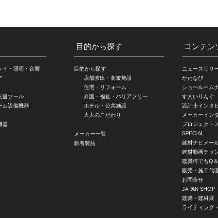
目的から探す
コンテン
レイ・照明・音響
目的から探す
ニュースリリ
ア
店舗演出・商業施設
かたなび
住宅・リフォーム
ショールーム
支援ツール
介護・福祉・バリアフリー
すまいりんぐ
ーム設備機器
ホテル・公共施設
設計士インタ
大人のこだわり
メーカーイン
機器
プロジェクト
SPECIAL
メーカー一覧
建材ナビメー
新着製品
建材動画チャ
建築何でもQ＆
販売・施工代
お問合せ
JAPAN SHOP
建築・建材展
ライティング