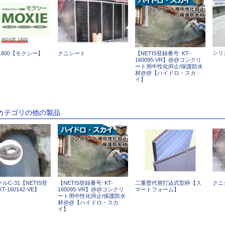
シリ
E1800【モクシー】
クニシート
【NETIS登録番号: KT-
160095-VR】@@コンクリ
ート用中性化抑止/保護防水
材@@【ハイドロ・スカ
イ】
のカテゴリの他の製品
ルC-31【NETIS登
【NETIS登録番号: KT-
二重壁代替打込式型枠【ス
クニ
T-160142-VE】
160095-VR】@@コンクリ
マートフォーム】
ート用中性化抑止/保護防水
材@@【ハイドロ・スカ
イ】