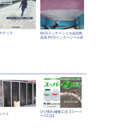
カテック
RCGインナーシリカα(旧商
品名:RCGインナーシールα)
ひび割れ補修工法【スーパ
シート
ーJ工法】