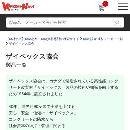
0
【建材ナビ】建築材料・建築資材専門の検索サイト
建築 設備 建材メーカー一覧
ザイペックス協会
ザイペックス協会
製品一覧
動画
ショールーム
ザイペックス協会は、カナダで製造されている高性能コンク
かたなび
コラム
リート改質材「ザイペックス」製品の技術や知識を向上する
すまいリング
設計士インタビュー
ため1984年に設立されました
Q＆A
販売・施工代理店募集
40年、世界約90ヶ国で実績を上げる
安心・安全・信頼の「ザイペックス」
お気に入り
コンクリートの防水から
社会資本の維持・管理に関わる