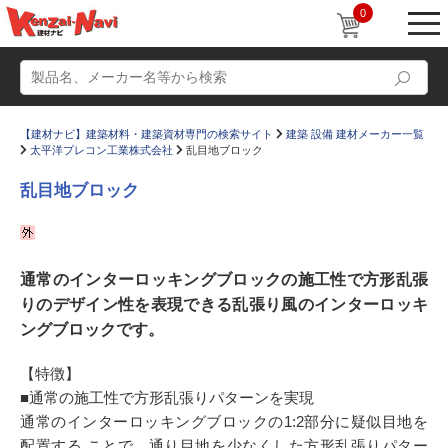
0
【建材ナビ】建築材料・建築資材専門の検索サイト
建築 設備 建材メーカー一覧
太平洋プレコン工業株式会社
乱目地ブロック
乱目地ブロック
動画
ショールーム
通常のインターロッキングブロックの施工性で方形乱張
かたなび
コラム
りのデザイン性を表現できる乱張り風のインターロッキ
すまいリング
設計士インタビュー
ングブロックです。
Q＆A
販売・施工代理店募集
【特徴】
お気に入り
■通常の施工性で方形乱張りパターンを実現
通常のインターロッキングブロックの1:2部分に疑似目地を
配置する ことで、通り目地を少なくした方形乱張りパター