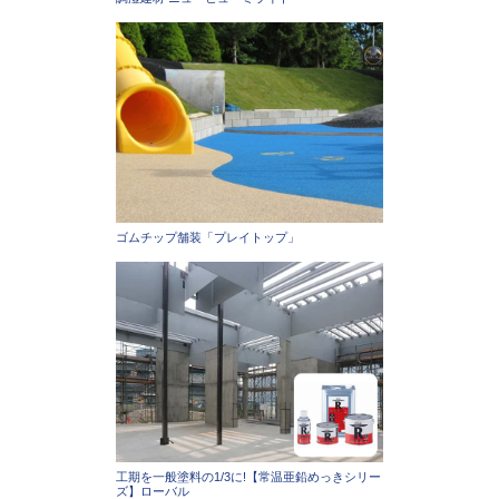
ゴムチップ舗装「プレイトップ」
工期を一般塗料の1/3に!【常温亜鉛めっきシリー
ズ】ローバル