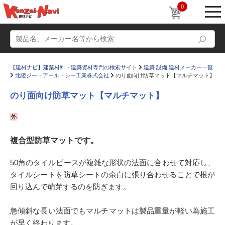
0
【建材ナビ】建築材料・建築資材専門の検索サイト
建築 設備 建材メーカー一覧
北陵ジー・アール・シー工業株式会社
のり面向け防草マット【マルチマット】
のり面向け防草マット【マルチマット】
動画
ショールーム
複合型防草マットです。
かたなび
コラム
すまいリング
設計士インタビュー
50角のタイルピースが複雑な形状の法面に合わせて対応し、
タイルシートを防草シートの余白に張り合わせることで根が
Q＆A
販売・施工代理店募集
回り込んで萌芽するのを防ぎます。
お気に入り
急傾斜な長い法面でもマルチマットは製品重量が軽い為施工
が早く終わります。