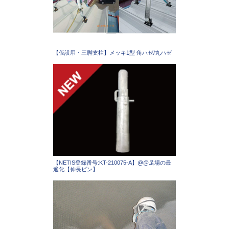
【仮設用・三脚支柱】メッキ1型 角ハゼ/丸ハゼ
【NETIS登録番号:KT-210075-A】@@足場の最
適化【伸長ピン】