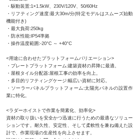
・駆動装置:1×1.5kW、230V/120V、50/60Hz
・リフティング速度:最大30m/分(特定モデルはスムーズ始動
機能付き)
・最大負荷:250kg
・防水性能:IP54準拠
・操作温度範囲:-20°C ～ +40°C
<用途に合わせたプラットフォームバリエーション>
・プレートプラットフォーム:建築資材の昇降に最適。
・屋根タイル分配器:屋根工事の効率を向上。
・多目的リフティングケージ:幅広い資材に対応。
・ソーラーパネルプラットフォーム:太陽光パネルの設置作
業に特化。
<ラダーホイストで作業を簡素化、効率化>
資材の取り扱いを安全かつ迅速に行うための最適なソリュー
ションです。耐久性、安定性、そして柔軟性を兼ね備えた設
計で、作業現場の生産性を向上させます。