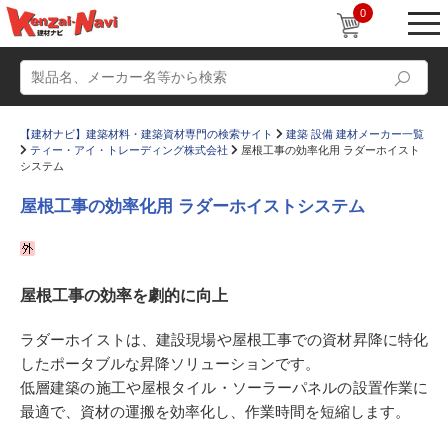
0
【建材ナビ】建築材料・建築資材専門の検索サイト
建築 設備 建材メーカー一覧
ティー・アイ・トレーディング株式会社
屋根工事の効率化用 ラダーホイスト
システム
屋根工事の効率化用 ラダーホイストシステム
動画
ショールーム
かたなび
コラム
屋根工事の効率を劇的に向上
すまいリング
設計士インタビュー
ラダーホイストは、建設現場や屋根工事での資材昇降に特化
Q＆A
販売・施工代理店募集
したポータブルな昇降ソリューションです。
低層建築の施工や屋根タイル・ソーラーパネルの設置作業に
お気に入り
最適で、資材の運搬を効率化し、作業時間を短縮します。