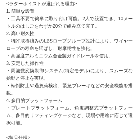
<ラダーホイストが選ばれる理由>
1. 簡単な設置
・工具不要で簡単に取り付け可能。2人で設置でき、10メー
トルのはしごをわずか20分で組み立て完了。
2. 高い耐久性
・特許取得済みのLBSロープグルーブ設計により、ワイヤー
ロープの寿命を延ばし、耐摩耗性を強化。
・高強度アルミニウム合金製ガイドレールを使用。
3. 安定した操作性
・周波数変換制御システム(特定モデル)により、スムーズな
始動と停止を実現。
・転倒防止や過負荷検出、緊急ブレーキなどの安全機能を搭
載。
4. 多目的プラットフォーム
・プレートプラットフォーム、角度調整式プラットフォー
ム、多目的リフティングケージなど、現場や用途に応じて選
択可能。
<製品仕様>