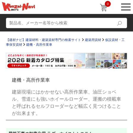
0
【建材ナビ】建築材料・建築資材専門の検索サイト
建築用資材
仮設資材・工
事保安資材
建機・高所作業車
動画
ショールーム
建機・高所作業車
かたなび
コラム
建築現場にはかかせない高所作業車、油圧ショベ
すまいリング
設計士インタビュー
ル、雪道にも強いホイールローダー、運搬の積載車
と呼ばれるセルフローダーなど幅広く見つけること
Q＆A
販売・施工代理店募集
が出来ます。
お気に入り