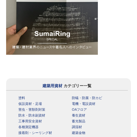
建築用資材
カテゴリー一覧
塗料
防蟻・防腐・防カビ
仮設資材・足場
電機・電設資材
害虫・害獣剤対策
OAフロア
防水・防水副資材
養生資材
工事用安全資材
蓄光製品
各種測定機器
調湿材
接着剤・シーリング材
建築金物