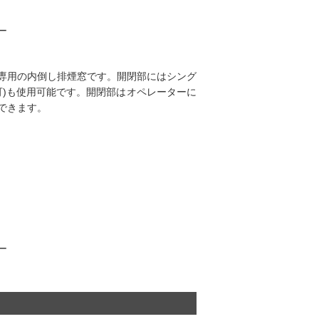
ー
専用の内倒し排煙窓です。開閉部にはシング
可)も使用可能です。開閉部はオペレーターに
定できます。
ー