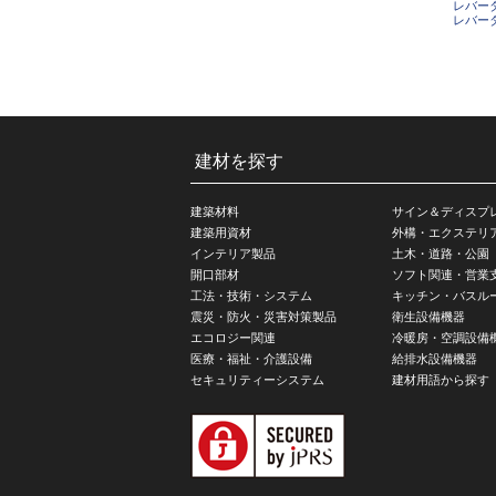
レバー
レバー
建材を探す
建築材料
サイン＆ディスプ
建築用資材
外構・エクステリ
インテリア製品
土木・道路・公園
開口部材
ソフト関連・営業
工法・技術・システム
キッチン・バスル
震災・防火・災害対策製品
衛生設備機器
エコロジー関連
冷暖房・空調設備
医療・福祉・介護設備
給排水設備機器
セキュリティーシステム
建材用語から探す