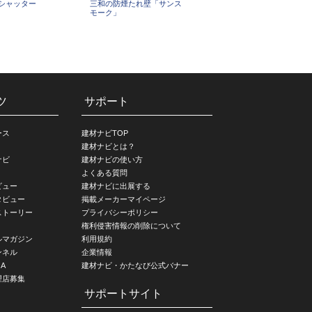
シャッター
三和の防煙たれ壁「サンス
モーク」
ツ
サポート
ース
建材ナビTOP
建材ナビとは？
ナビ
建材ナビの使い方
よくある質問
ビュー
建材ナビに出展する
タビュー
掲載メーカーマイページ
ストーリー
プライバシーポリシー
権利侵害情報の削除について
ルマガジン
利用規約
ンネル
企業情報
A
建材ナビ・かたなび公式バナー
理店募集
サポートサイト