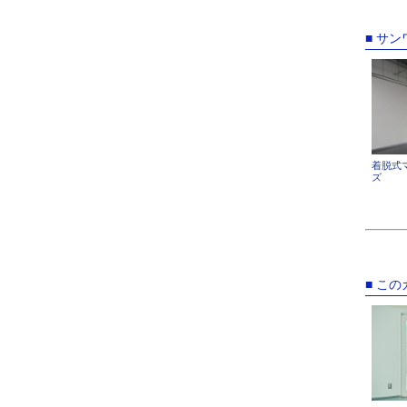
■ サ
着脱式
ズ
■ こ