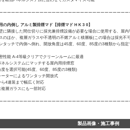
ーーーーーーーーーーーーーーーーーーーーーーーーーーーーーーーー
用の内倒し アルミ製排煙マド【排煙マド H K 3 0】
壁に隣接した間仕切りに採光兼排煙設備が必要な場合に使用する、屋内
スのほか、複層ガラスや不透明の不燃アルミ積層板(この場合は採光不
ンタッチで内側へ倒れ、開放角度は45度、60度、85度の3種類から指
S気密性能 A-4等級クリアでクリーンルームに最適
パネルシステムにマッチする屋内用排煙窓
角度を選択可能(45度、60度、85度の3種類)
レーターによるワンタッチ開放式
から4連装まで幅広く対応
は複層ガラスにも一部対応
ーーーーーーーーーーーーーーーーーーーーーーーーーーーーーーーー
製品画像・施工事例