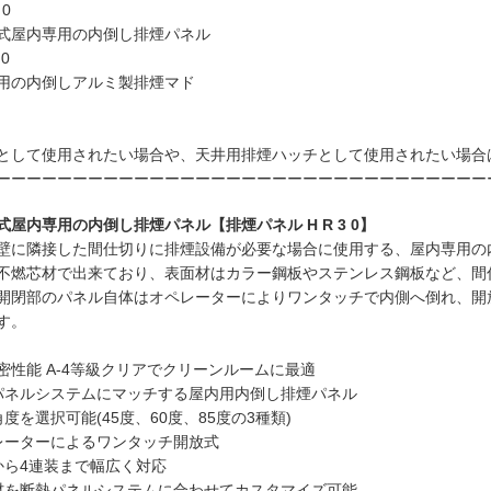
 0
式屋内専用の内倒し排煙パネル
 0
用の内倒しアルミ製排煙マド
として使用されたい場合や、天井用排煙ハッチとして使用されたい場合
ーーーーーーーーーーーーーーーーーーーーーーーーーーーーーーーー
式屋内専用の内倒し排煙パネル【排煙パネル H R 3 0】
壁に隣接した間仕切りに排煙設備が必要な場合に使用する、屋内専用の
不燃芯材で出来ており、表面材はカラー鋼板やステンレス鋼板など、間
開閉部のパネル自体はオペレーターによりワンタッチで内側へ倒れ、開放角
す。
S気密性能 A-4等級クリアでクリーンルームに最適
パネルシステムにマッチする屋内用内倒し排煙パネル
角度を選択可能(45度、60度、85度の3種類)
レーターによるワンタッチ開放式
から4連装まで幅広く対応
材を断熱パネルシステムに合わせてカスタマイズ可能