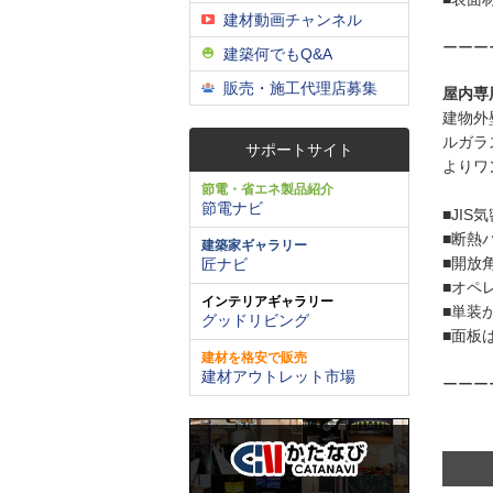
建材動画チャンネル
ーーー
建築何でもQ&A
販売・施工代理店募集
屋内専
建物外
ルガラ
サポートサイト
よりワ
節電・省エネ製品紹介
節電ナビ
■JI
■断熱
建築家ギャラリー
■開放
匠ナビ
■オペ
インテリアギャラリー
■単装
グッドリビング
■面板
建材を格安で販売
建材アウトレット市場
ーーー