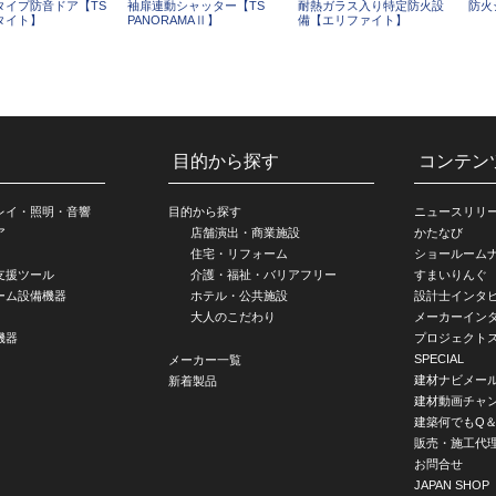
タイプ防音ドア【TS
袖扉連動シャッター【TS
耐熱ガラス入り特定防火設
防火
タイト】
PANORAMAⅡ】
備【エリファイト】
目的から探す
コンテン
レイ・照明・音響
目的から探す
ニュースリリ
ア
店舗演出・商業施設
かたなび
住宅・リフォーム
ショールーム
支援ツール
介護・福祉・バリアフリー
すまいりんぐ
ーム設備機器
ホテル・公共施設
設計士インタ
大人のこだわり
メーカーイン
機器
プロジェクト
SPECIAL
メーカー一覧
建材ナビメー
新着製品
建材動画チャ
建築何でもQ＆
販売・施工代
お問合せ
JAPAN SHOP