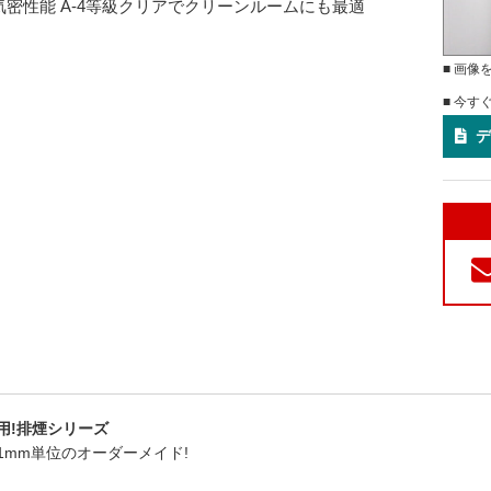
S気密性能 A-4等級クリアでクリーンルームにも最適
■ 画像
■ 今す
デ
用!排煙シリーズ
1mm単位のオーダーメイド!