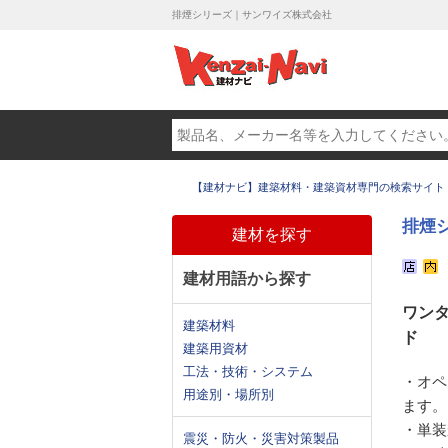
排煙シリーズ｜サンワイズ株式会社
【建材ナビ】建築材料・建築資材専門の検索サイト
排煙
建材を探す
建材用語から探す
ワン
建築材料
ド
建築用資材
工法・技術・システム
・オペ
用途別・場所別
ます。
・単装
震災・防火・災害対策製品