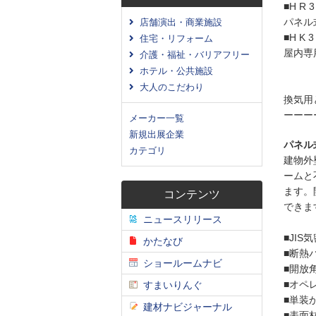
■H R 3
パネル
店舗演出・商業施設
■H K 3
住宅・リフォーム
屋内専
介護・福祉・バリアフリー
ホテル・公共施設
大人のこだわり
換気用
ーーー
メーカー一覧
新規出展企業
パネル
カテゴリ
建物外
ームと
ます。
コンテンツ
できま
ニュースリリース
■JI
かたなび
■断熱
ショールームナビ
■開放
■オペ
すまいりんぐ
■単装
建材ナビジャーナル
■表面