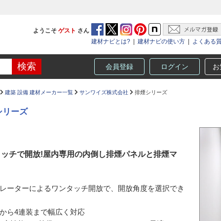
ようこそ
ゲスト
さん
建材ナビとは?
|
建材ナビの使い方
|
よくある
会員登録
ログイン
お
建築 設備 建材メーカー一覧
サンワイズ株式会社
排煙シリーズ
シリーズ
タッチで開放!屋内専用の内倒し排煙パネルと排煙マ
レーターによるワンタッチ開放で、開放角度を選択でき
から4連装まで幅広く対応