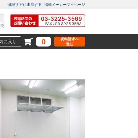
建材ナビに出展する
|
掲載メーカーマイページ
質問
資料請求へ
0
気に入り
進む