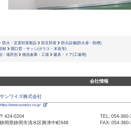
・防火・災害対策製品
防災対策
防火設備(防火扉・防煙)
部材
開口窓・サッシ(ガラス・木造等)
別・場所別
物流倉庫・工場
建具・ドア(工場用)
会社情報
サンワイズ株式会社
https://www.sunwizz.co.jp/
〒424-0204
TEL:
054-360-
静岡県静岡市清水区興津中町848
FAX: 054-360-