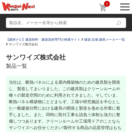
0
【建材ナビ】建築材料・建築資材専門の検索サイト
建築 設備 建材メーカー一覧
サンワイズ株式会社
サンワイズ株式会社
製品一覧
動画
ショールーム
当社は、断熱パネルによる屋内構築物のための建具類を開発
かたなび
コラム
し、製造してまいりました。この建具類はクリーンルームや
すまいリング
設計士インタビュー
種々の製造空間のために利用されてきました。そしていま、
断熱パネル構築物にとどまらず、工場や研究施設を中心とし
Q＆A
販売・施工代理店募集
た一般建築分野における建具の開発と製造を進める作業に着
手しました。また、同時に取付工事を請負う体制も強力に整
お気に入り
備しつつあります。クリーンルームや工場用ドアのことなら
サンワイズへお任せください!製作する商品の品質管理はもち