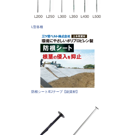
L型各種
防根シート/EJテープ【副資材】