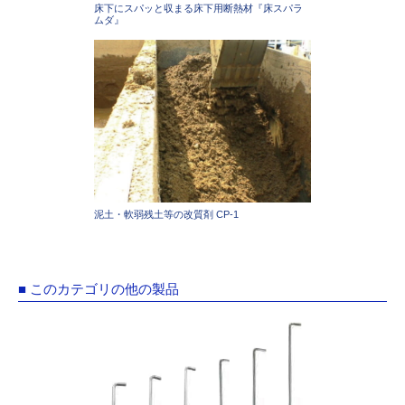
床下にスパッと収まる床下用断熱材『床スパラ
ムダ』
泥土・軟弱残土等の改質剤 CP-1
■ このカテゴリの他の製品