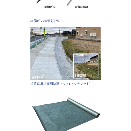
樹脂ピン/大頭釘150
道路路肩法面用防草マット(マルチマット)