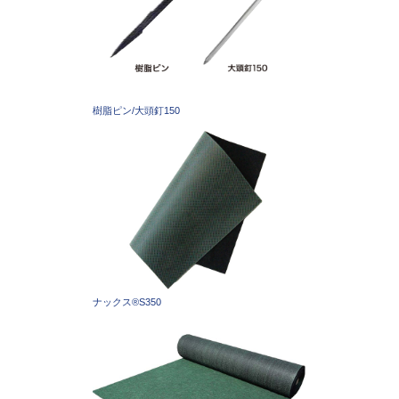
樹脂ピン/大頭釘150
ナックス®S350