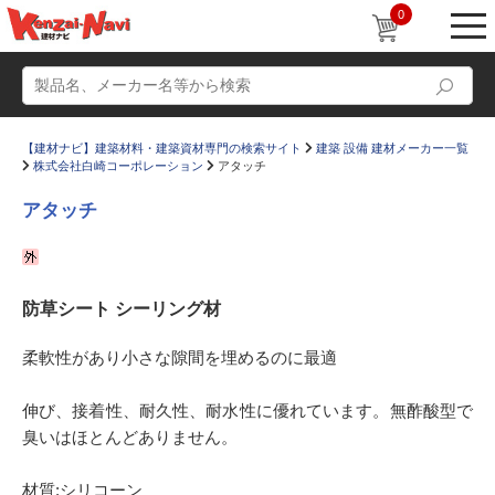
0
【建材ナビ】建築材料・建築資材専門の検索サイト
建築 設備 建材メーカー一覧
株式会社白崎コーポレーション
アタッチ
アタッチ
動画
ショールーム
防草シート シーリング材
かたなび
コラム
すまいリング
設計士インタビュー
柔軟性があり小さな隙間を埋めるのに最適
Q＆A
販売・施工代理店募集
伸び、接着性、耐久性、耐水性に優れています。無酢酸型で
お気に入り
臭いはほとんどありません。
材質:シリコーン