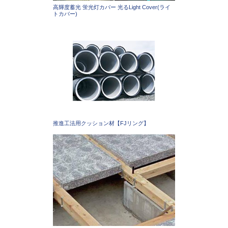
高輝度蓄光 蛍光灯カバー 光るLight Cover(ライ
トカバー)
推進工法用クッション材【FJリング】