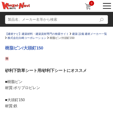
0
【建材ナビ】建築材料・建築資材専門の検索サイト
建築 設備 建材メーカー一覧
株式会社白崎コーポレーション
樹脂ピン/大頭釘150
樹脂ピン/大頭釘150
動画
ショールーム
砂利下防草シート用/砂利下シートにオススメ
かたなび
コラム
すまいリング
設計士インタビュー
■樹脂ピン
材質:ポリプロピレン
Q＆A
販売・施工代理店募集
お気に入り
■大頭釘150
材質:鉄