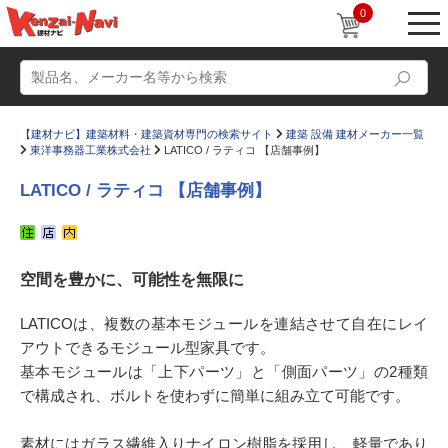
0
【建材ナビ】建築材料・建築資材専門の検索サイト
建築 設備 建材メーカー一覧
東洋事務器工業株式会社
LATICO / ラティコ 【店舗事例】
LATICO / ラティコ 【店舗事例】
動画
ショールーム
空間を豊かに、可能性を無限に
かたなび
コラム
すまいリング
設計士インタビュー
LATICOは、複数の基本モジュールを連結させて自在にレイ
アウトできるモジュール型家具です。
Q＆A
販売・施工代理店募集
基本モジュールは「上下パーツ」と「側面パーツ」の2種類
お気に入り
で構成され、ボルトを使わずに簡単に組み立て可能です。
素材にはガラス繊維入りナイロン樹脂を採用し、軽量であり