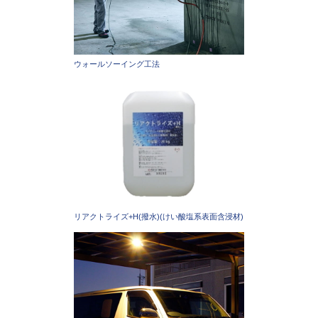
ウォールソーイング工法
リアクトライズ+H(撥水)(けい酸塩系表面含浸材)