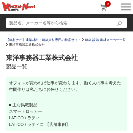
0
【建材ナビ】建築材料・建築資材専門の検索サイト
建築 設備 建材メーカー一覧
東洋事務器工業株式会社
東洋事務器工業株式会社
製品一覧
動画
ショールーム
オフィスが変われば仕事が変わります。働く人の事を考えた
かたなび
コラム
空間作りは私たちにお任せください。
すまいリング
設計士インタビュー
■ 主な掲載製品
Q＆A
販売・施工代理店募集
スマートロッカー
お気に入り
LATICO / ラティコ
LATICO / ラティコ 【店舗事例】