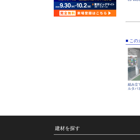
■ こ
組み立
ルタパ
建材を探す