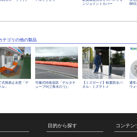
ンジョイントカバー
BR
のカテゴリの他の製品
て式簡易止水壁「デ
可搬式特殊堤防「デルタチ
【ミズガード】軽量防水パ
通常
ネル」
ューブ®(三角水のう)」
ネル - ミズヲトメ
ウォ
目的から探す
コンテン