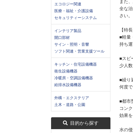
また、
エコロジー関連
全な治
医療・福祉・介護設備
さい。
セキュリティーシステム
【特長
インテリア製品
■軽量
開口部材
持ち運
サイン・照明・音響
ソフト関連・営業支援ツール
■スピ
キッチン・住宅設備機器
少人数
衛生設備機器
冷暖房・空調設備機器
■繰り
給排水設備機器
何度で
外構・エクステリア
■都市
土木・道路・公園
コンク
効果を
目的から探す
水の侵