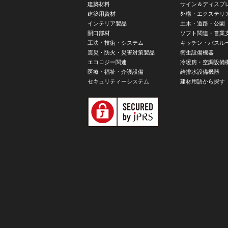
建築材料
サイン＆ディスプ
建築用資材
外構・エクステリ
インテリア製品
土木・道路・公園
開口部材
ソフト関連・営業
工法・技術・システム
キッチン・バスル
震災・防火・災害対策製品
衛生設備機器
エコロジー関連
冷暖房・空調設備
医療・福祉・介護設備
給排水設備機器
セキュリティーシステム
建材用語から探す