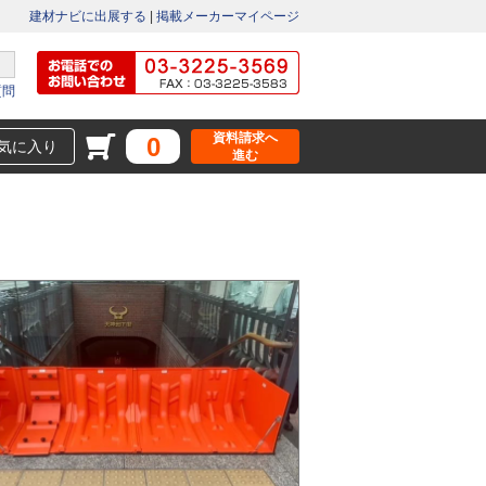
建材ナビに出展する
|
掲載メーカーマイページ
質問
資料請求へ
0
気に入り
進む