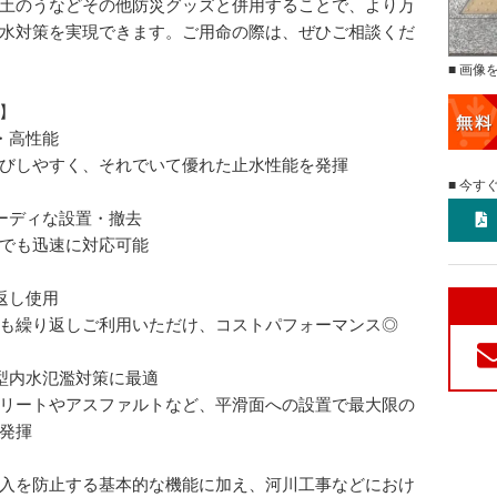
土のうなどその他防災グッズと併用することで、より万
水対策を実現できます。ご用命の際は、ぜひご相談くだ
■ 画像
】
・高性能
びしやすく、それでいて優れた止水性能を発揮
■ 今す
ーディな設置・撤去
でも迅速に対応可能
返し使用
も繰り返しご利用いただけ、コストパフォーマンス◎
型内水氾濫対策に最適
リートやアスファルトなど、平滑面への設置で最大限の
発揮
入を防止する基本的な機能に加え、河川工事などにおけ