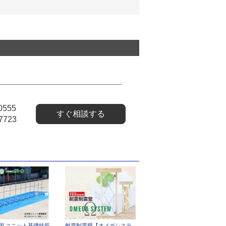
0555
すぐ相談する
7723
用 ユニット基礎鉄筋
耐震制震壁【オメガシステ