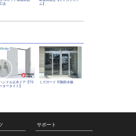
S工法
ム】
ハンドル止水ドア【TS
ミズガード 可動防水板
ータータイト】
ツ
サポート