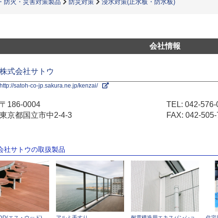
・防火・災害対策製品
防災対策
浸水対策(止水板・防水板)
会社情報
株式会社サトウ
http://satoh-co-jp.sakura.ne.jp/kenzai/
〒186-0004
TEL:
042-576-
東京都国立市中2-4-3
FAX: 042-505-
式会社サトウの取扱製品
OOD(エス・ウッド)
アルミ手すり
耐震構造用エキスパンショ
住宅