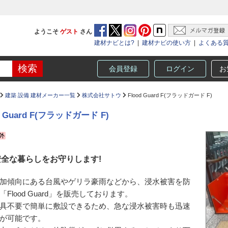
ようこそ
ゲスト
さん
建材ナビとは?
|
建材ナビの使い方
|
よくある
会員登録
ログイン
お
建築 設備 建材メーカー一覧
株式会社サトウ
Flood Guard F(フラッドガード F)
d Guard F(フラッドガード F)
全な暮らしをお守りします!
加傾向にある台風やゲリラ豪雨などから、浸水被害を防
「Flood Guard」を販売しております。
具不要で簡単に敷設できるため、急な浸水被害時も迅速
が可能です。