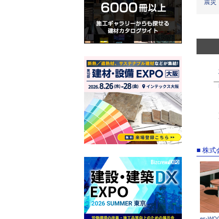
震災
■ 株
es-W