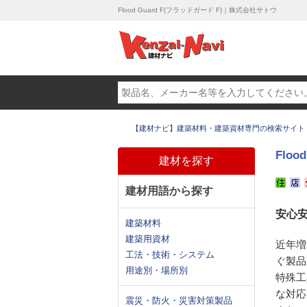
Flood Guard F(フラッドガード F)｜株式会社サトウ
【建材ナビ】建築材料・建築資材専門の検索サイト
Floo
建材を探す
建材用語から探す
安心安
建築材料
建築用資材
近年増
工法・技術・システム
ぐ製品
用途別・場所別
特殊工
な対応
震災・防火・災害対策製品