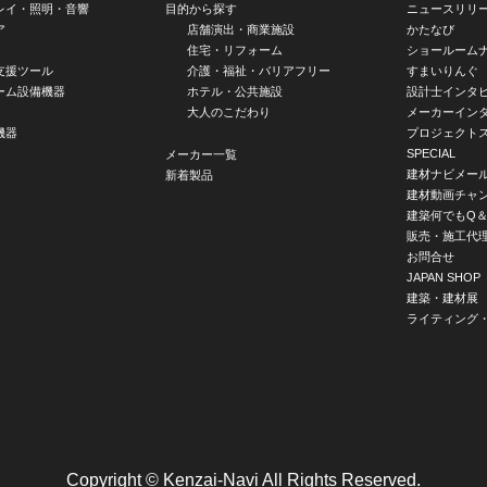
レイ・照明・音響
目的から探す
ニュースリリ
ア
店舗演出・商業施設
かたなび
住宅・リフォーム
ショールーム
支援ツール
介護・福祉・バリアフリー
すまいりんぐ
ーム設備機器
ホテル・公共施設
設計士インタ
大人のこだわり
メーカーイン
機器
プロジェクト
SPECIAL
メーカー一覧
建材ナビメー
新着製品
建材動画チャ
建築何でもQ＆
販売・施工代
お問合せ
JAPAN SHOP
建築・建材展
ライティング
Copyright © Kenzai-Navi All Rights Reserved.