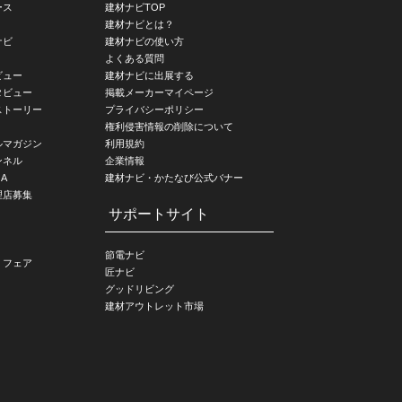
ース
建材ナビTOP
建材ナビとは？
ナビ
建材ナビの使い方
よくある質問
ビュー
建材ナビに出展する
タビュー
掲載メーカーマイページ
ストーリー
プライバシーポリシー
権利侵害情報の削除について
ルマガジン
利用規約
ンネル
企業情報
A
建材ナビ・かたなび公式バナー
理店募集
サポートサイト
節電ナビ
・フェア
匠ナビ
グッドリビング
建材アウトレット市場