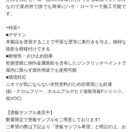
なので屋内外で誰でも簡単にハケ・ローラーで施工可能で
す。
<特長>
■デザイン
本製品を塗装することで平面な壁等に奥行きを与え、独特な
陰影を模様付けできる
■耐候性・さび止め効果
乾燥塗膜に88%金属亜鉛を含有したジンクリッチペイントで
屋内に限らず屋外用途でも使用可能
■環境対応
ニオイが気にならない水性塗料のため住環境にも好適
(鉛・クロムフリー、ホルムアルデヒド放散等級F☆☆☆☆、
低VOC)
【塗板サンプル進呈中】
数量限定で塗板サンプルをご用意しております!
ご希望の際は下記より「塗板サンプル希望」と明記の上、お