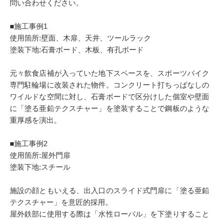
問い合わせください。
■施工事例1
使用箇所:壁面、木扉、天井、ツールラック
塗装下地:石膏ボード、木板、有孔ボード
元々飲食店補が入っていた地下スペースを、スポーツバイク
専門駐輪場に改装された物件。コンクリート打ちっぱなしの
ワイルドな空間に対し、石膏ボードで区分けした個室や壁面
に「塗る亜鉛テクスチャー」を塗装することで鋼板のような
重厚感を演出。
■施工事例2
使用箇所:屋外門扉
塗装下地:スチール
施設の顔ともいえる、出入口のスライド式門扉に「塗る亜鉛
テクスチャー」を意匠的採用。
屋外鉄部に使用する際は「水性ローバル」を下塗りすること