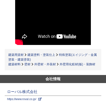
建築用資材
建築塗料・塗装仕上
特殊塗装(エイジング・金属
塗装・建築塗装)
建築材料
壁材
外壁材・外装材
外壁用化粧材(板)・装飾材
会社情報
ローバル株式会社
https://www.roval.co.jp/