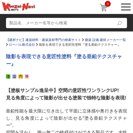
0
【建材ナビ】建築材料・建築資材専門の検索サイト
建築 設備 建材メーカー一覧
ローバル株式会社
陰影を表現できる意匠性塗料『塗る亜鉛テクスチャー』
陰影を表現できる意匠性塗料『塗る亜鉛テクスチャ
ー』
動画
ショールーム
かたなび
コラム
【塗板サンプル進呈中】空間の意匠性ワンランクUP!
すまいリング
設計士インタビュー
見る角度によって陰影が出せる塗装で独特な陰影を表現!
Q＆A
販売・施工代理店募集
亜鉛性能を最大限に引き出して平面に立体感や奥行きを表現
お気に入り
し、見る角度によって陰影が出せる”塗る亜鉛テクスチャ
ー”。
空間を活かし、唯一無二の検様付けができる製品です。水性