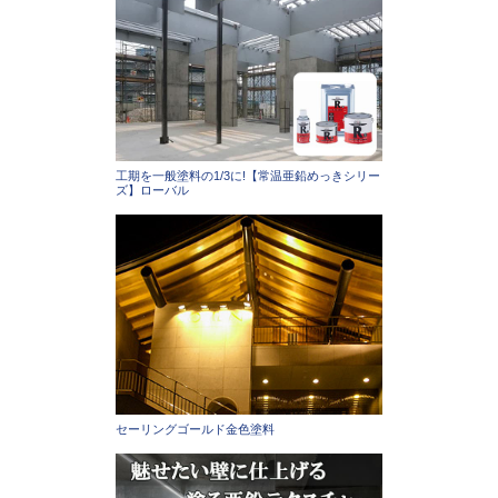
工期を一般塗料の1/3に!【常温亜鉛めっきシリー
ズ】ローバル
セーリングゴールド金色塗料