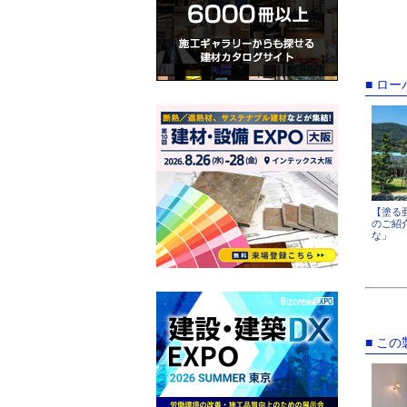
■ ロ
【塗る
のご紹
な」
■ こ