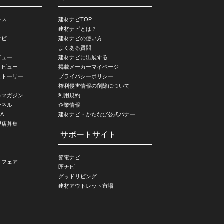
ース
建材ナビTOP
建材ナビとは？
ナビ
建材ナビの使い方
よくある質問
ビュー
建材ナビに出展する
タビュー
掲載メーカーマイページ
ストーリー
プライバシーポリシー
権利侵害情報の削除について
ルマガジン
利用規約
ンネル
企業情報
A
建材ナビ・かたなび公式バナー
理店募集
サポートサイト
節電ナビ
・フェア
匠ナビ
グッドリビング
建材アウトレット市場