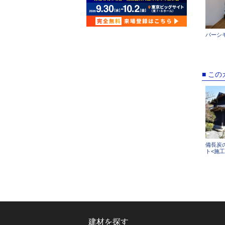
パーシ
■ こ
備長炭
ト<施工
建材を探す