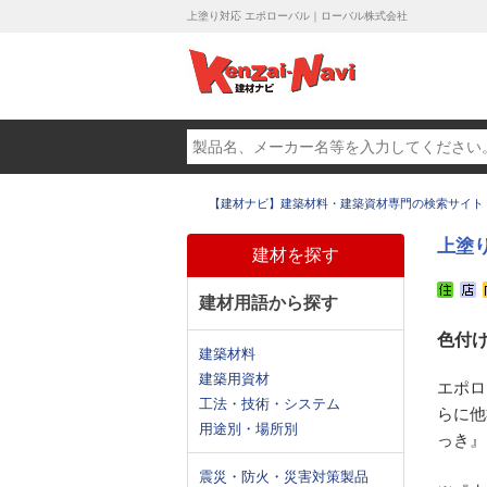
上塗り対応 エポローバル｜ローバル株式会社
【建材ナビ】建築材料・建築資材専門の検索サイト
上塗
建材を探す
建材用語から探す
色付
建築材料
建築用資材
エポロ
工法・技術・システム
らに他
用途別・場所別
っき』
震災・防火・災害対策製品