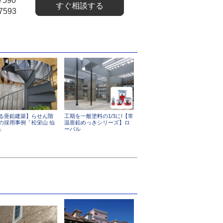
7590
すぐ相談する
7593
る亜鉛建築】らせん階
工期を一般塗料の1/3に!【常
の採用事例「松栄山 仙
温亜鉛めっきシリーズ】ロ
」
ーバル