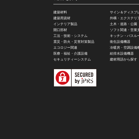
建築材料
サイン＆ディスプ
建築用資材
外構・エクステリ
インテリア製品
土木・道路・公園
開口部材
ソフト関連・営業
工法・技術・システム
キッチン・バスル
震災・防火・災害対策製品
衛生設備機器
エコロジー関連
冷暖房・空調設備
医療・福祉・介護設備
給排水設備機器
セキュリティーシステム
建材用語から探す