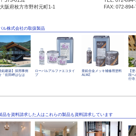
〒573-0132
TEL:
072-894-
大阪府枚方市野村元町1-1
FAX: 072-894-
ーバル株式会社の取扱製品
亜鉛建築】採用事例
ローバルアルファエコタイ
亜鉛合金メッキ補修用塗料
【塗
介「佐田岬はなは
プ
ALMZ
段へ
行寺
の製品を資料請求した人はこれらの製品も資料請求しています