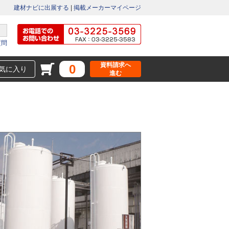
建材ナビに出展する
|
掲載メーカーマイページ
質問
資料請求へ
0
気に入り
進む