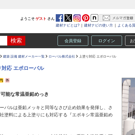
ようこそ
ゲスト
さん
建材ナビとは?
|
建材ナビの使い方
|
よくある
会員登録
ログイン
お
建築 設備 建材メーカー一覧
ローバル株式会社
上塗り対応 エポローバル
り対応 エポローバル
け可能な常温亜鉛めっき
ーバルは亜鉛メッキと同等なさび止め効果を発揮し、さ
社塗料による上塗りにも対応する『エポキシ常温亜鉛め