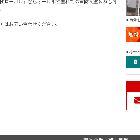
性ローバル』ならオール水性塗料での重防食塗装系も可
。
■ 画像
くはお問い合わせください。
■ 今す