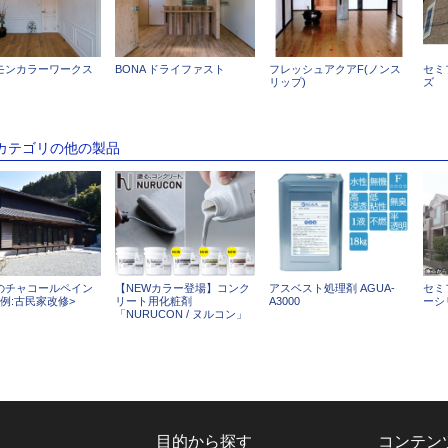
モンカラーワークス
BONA ドライファスト
フレッシュアクアF(ノンス
セミ
リップ)
ズ
のカテゴリの他の製品
のチャコールペイン
【NEWカラー登場】コンク
アスベスト処理剤 AGUA-
セミ
例:古民家改修>
リート用化粧剤
A3000
ーシ
「NURUCON / ヌルコン」
目的から探す
コンテン