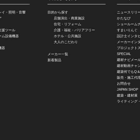
レイ・照明・音響
目的から探す
ニュースリリ
ア
店舗演出・商業施設
かたなび
住宅・リフォーム
ショールーム
支援ツール
介護・福祉・バリアフリー
すまいりんぐ
ーム設備機器
ホテル・公共施設
設計士インタ
大人のこだわり
メーカーイン
機器
プロジェクト
SPECIAL
メーカー一覧
建材ナビメー
新着製品
建材動画チャ
建築何でもQ＆
販売・施工代
お問合せ
JAPAN SHOP
建築・建材展
ライティング